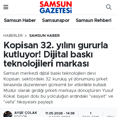
Samsun Haber
Samsun Nöbetçi Eczaneler
Samsun Haber
Samsunspor
Samsun Rehberi
Samsunspor
Samsun Hava Durumu
HABERLER
SAMSUN HABER
Kopisan 32. yılını gururla
Samsun Rehberi
SAMSUN Namaz Vakitleri
kutluyor! Dijital baskı
Resmi İlanlar
Samsun Trafik Yoğunluk Haritası
teknolojileri markası
Süper Lig Puan Durumu ve Fikstür
Samsun merkezli dijital baskı teknolojileri devi
Kopisan, sektördeki 32. kuruluş yıl dönümünü şirket
binasında düzenlenen görkemli bir etkinlikle kutladı.
Tüm Manşetler
Müdür olarak girdiği şirketi markaya dönüştüren Yusuf
Kokal, başarı dolu bu yolculuğun ardındaki "vasiyet" ve
Son Dakika Haberleri
"vefa" hikayesini paylaştı
Haber Arşivi
AYŞE ÇOLAK
11.05.2026 - 14:38
1
EDITÖR