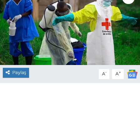
Paylaş
-
+
A
A