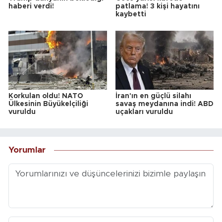
haberi verdi!
patlama! 3 kişi hayatını
kaybetti
Korkulan oldu! NATO
İran'ın en güçlü silahı
Ülkesinin Büyükelçiliği
savaş meydanına indi! ABD
vuruldu
uçakları vuruldu
Yorumlar