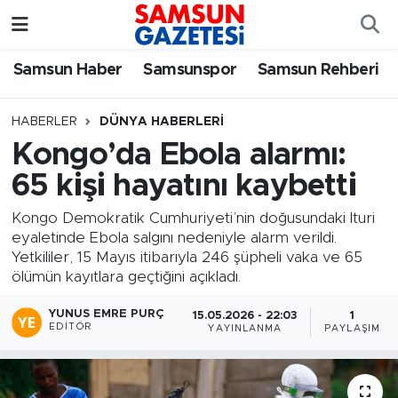
Samsun Haber
Samsun Nöbetçi Eczaneler
Samsun Haber
Samsunspor
Samsun Rehberi
Samsunspor
Samsun Hava Durumu
HABERLER
DÜNYA HABERLERI
Kongo’da Ebola alarmı:
Samsun Rehberi
SAMSUN Namaz Vakitleri
65 kişi hayatını kaybetti
Resmi İlanlar
Samsun Trafik Yoğunluk Haritası
Kongo Demokratik Cumhuriyeti’nin doğusundaki Ituri
eyaletinde Ebola salgını nedeniyle alarm verildi.
Süper Lig Puan Durumu ve Fikstür
Yetkililer, 15 Mayıs itibarıyla 246 şüpheli vaka ve 65
ölümün kayıtlara geçtiğini açıkladı.
Tüm Manşetler
YUNUS EMRE PURÇ
15.05.2026 - 22:03
1
EDITÖR
YAYINLANMA
PAYLAŞIM
Son Dakika Haberleri
Haber Arşivi