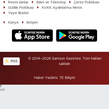
Resmi ilanlar
Bilim ve Teknoloji
Çerez Politikası
Gizlilik Politikası
KVKK Aydınlatma Metni
Yayın İlkeleri
Künye
İletişim
© 2014–2026 Samsun Gazetesi. Tüm hakları
RSS
saklıdır.
Haber Yazılımı
:
TE Bilişim
ÜST