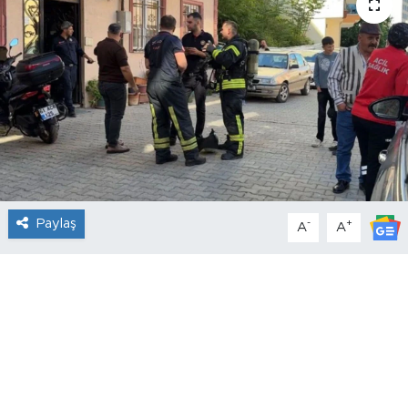
Paylaş
-
+
A
A