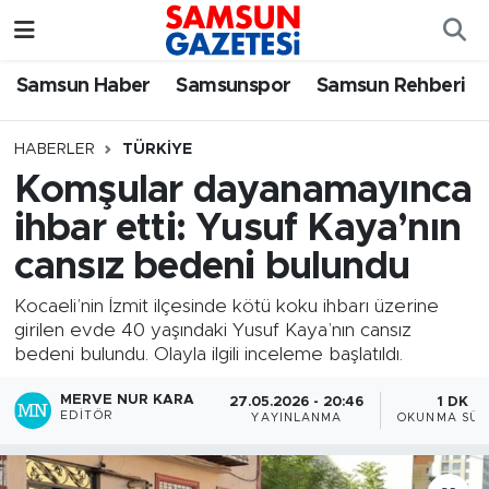
Samsun Haber
Samsun Nöbetçi Eczaneler
Samsun Haber
Samsunspor
Samsun Rehberi
Samsunspor
Samsun Hava Durumu
HABERLER
TÜRKIYE
Komşular dayanamayınca
Samsun Rehberi
SAMSUN Namaz Vakitleri
ihbar etti: Yusuf Kaya’nın
Resmi İlanlar
Samsun Trafik Yoğunluk Haritası
cansız bedeni bulundu
Süper Lig Puan Durumu ve Fikstür
Kocaeli’nin İzmit ilçesinde kötü koku ihbarı üzerine
girilen evde 40 yaşındaki Yusuf Kaya’nın cansız
bedeni bulundu. Olayla ilgili inceleme başlatıldı.
Tüm Manşetler
MERVE NUR KARA
27.05.2026 - 20:46
1 DK
Son Dakika Haberleri
EDITÖR
YAYINLANMA
OKUNMA SÜR
Haber Arşivi