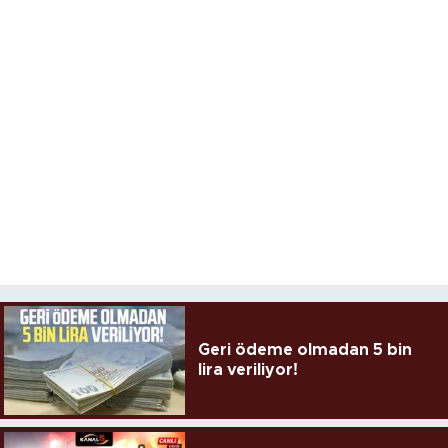
Geri ödeme olmadan 5 bin
lira veriliyor!