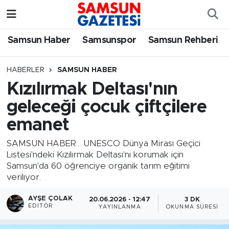
Samsun Haber
Samsun Nöbetçi Eczaneler
Samsun Haber
Samsunspor
Samsun Rehberi
Samsunspor
Samsun Hava Durumu
HABERLER
SAMSUN HABER
Kızılırmak Deltası'nın
Samsun Rehberi
SAMSUN Namaz Vakitleri
geleceği çocuk çiftçilere
Resmi İlanlar
Samsun Trafik Yoğunluk Haritası
emanet
Süper Lig Puan Durumu ve Fikstür
SAMSUN HABER... UNESCO Dünya Mirası Geçici
Listesi'ndeki Kızılırmak Deltası'nı korumak için
Samsun'da 60 öğrenciye organik tarım eğitimi
Tüm Manşetler
veriliyor.
Son Dakika Haberleri
AYŞE ÇOLAK
20.06.2026 - 12:47
3 DK
EDITÖR
YAYINLANMA
OKUNMA SÜRESI
Haber Arşivi