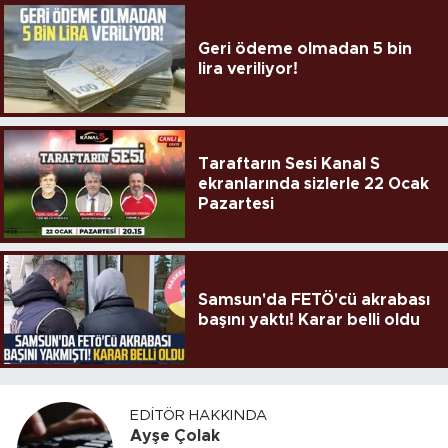
Geri ödeme olmadan 5 bin
lira veriliyor!
Taraftarın Sesi Kanal S
ekranlarında sizlerle 22 Ocak
Pazartesi
Samsun'da FETÖ'cü akrabası
başını yaktı! Karar belli oldu
EDITÖR HAKKINDA
Ayşe Çolak