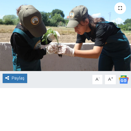
Paylaş
-
+
A
A