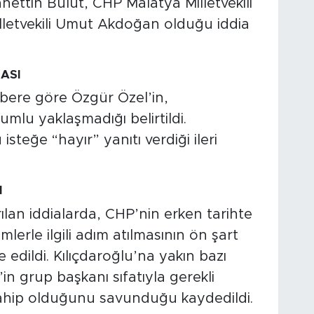
ettin Bulut, CHP Malatya Milletvekili
letvekili Umut Akdoğan olduğu iddia
ASI
bere göre Özgür Özel’in,
umlu yaklaşmadığı belirtildi.
teğe “hayır” yanıtı verdiği ileri
I
ılan iddialarda, CHP’nin erken tarihte
mlerle ilgili adım atılmasının ön şart
 edildi. Kılıçdaroğlu’na yakın bazı
’in grup başkanı sıfatıyla gerekli
sahip olduğunu savunduğu kaydedildi.