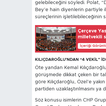
gelebileceğini söyledi. Polat, “
Bey’e hain diyenlerin partiyle ili
süreçlerinin işletilebileceğinin s
Çerçeve Yasa
milletvekili 
İçeriği Görünt
KILIÇDAROĞLU’NDAN “4 VEKİL” İD
Öte yandan Kemal Kılıçdaroğlu’
görüşmede dikkat çeken bir ta
göre Kılıçdaroğlu, Özel’e yakın 
partiden uzaklaştırılmasını ya da 
Söz konusu isimlerin CHP Grup 