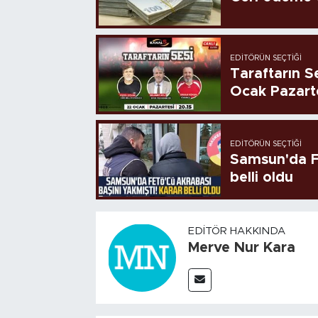
EDITÖRÜN SEÇTIĞI
Taraftarın Se
Ocak Pazart
EDITÖRÜN SEÇTIĞI
Samsun'da FE
belli oldu
EDITÖR HAKKINDA
Merve Nur Kara