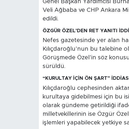
Genel Başkan Yardımcısı Burhan
Veli Ağbaba ve CHP Ankara Mil
edildi.
ÖZGÜR ÖZEL’DEN RET YANITI İDDİ
Nefes gazetesinde yer alan ha
Kılıçdaroğlu’nun bu talebine ol
Görüşmede Özel’in söz konusu is
sürüldü.
“KURULTAY İÇİN ÖN ŞART” İDDİAS
Kılıçdaroğlu cephesinden aktar
kurultaya gidebilmesi için bu isi
olarak gündeme getirildiği ifade
milletvekillerinin ise Özgür Özel
işlemleri yapabilecek yetkiye 