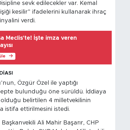
Disipline sevk edilecekler var. Kemal
şiği kesilir” ifadelerini kullanarak ihraç
inyalini verdi.
 Meclis'te! İşte imza veren
sayısı
üle
DİASI
nun, Özgür Özel ile yaptığı
lepte bulunduğu öne sürüldü. İddiaya
olduğu belirtilen 4 milletvekilinin
istifa ettirilmesini istedi.
Başkanvekili Ali Mahir Başarır, CHP