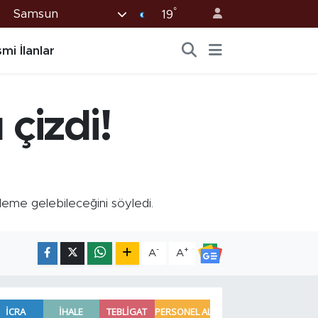
°
Samsun
19
mi İlanlar
çizdi!
ndeme gelebileceğini söyledi.
-
+
A
A