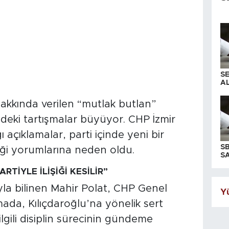
S
AL
akkında verilen “mutlak butlan”
indeki tartışmalar büyüyor. CHP İzmir
ğı açıklamalar, parti içinde yeni bir
S
ceği yorumlarına neden oldu.
SA
RTİYLE İLİŞİĞİ KESİLİR”
yla bilinen Mahir Polat, CHP Genel
Yü
ada, Kılıçdaroğlu’na yönelik sert
lgili disiplin sürecinin gündeme