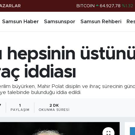
AZARLAR
DOLAR
47,5894
%0.08
EURO
55,0398
%-0.02
Samsun Haber
Samsunspor
Samsun Rehberi
Res
STERLİN
64,1581
%0.16
G.ALTIN
6527.85
%0.54
u hepsinin üstünü 
BİST100
13.703
%11
BITCOIN
64.927,78
%1.32
aç iddiası
rilim büyürken, Mahir Polat disiplin ve ihraç sürecinin gü
fiye talebinde bulunduğu iddia edildi.
7
1
2 DK
PAYLAŞIM
OKUNMA SÜRESI