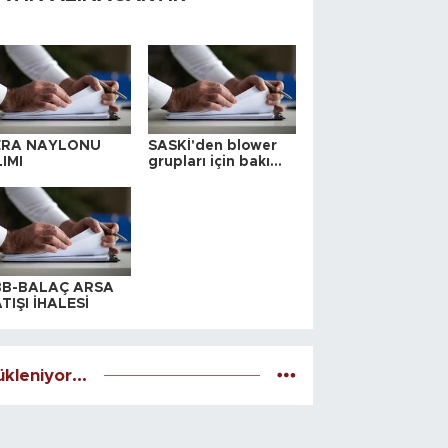
ERA NAYLONU
SASKİ'den blower
IMI
grupları için bakım
ihalesi
BB-BALAÇ ARSA
TIŞI İHALESİ
kleniyor...