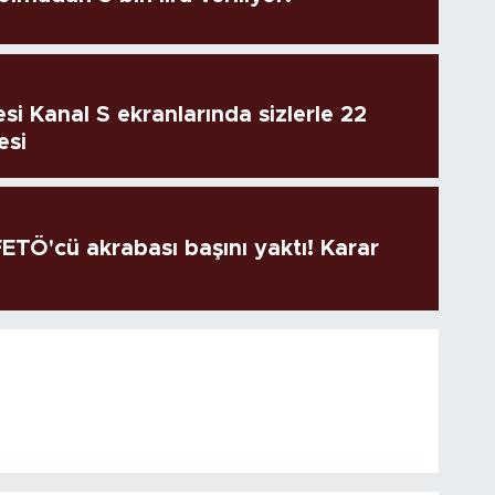
si Kanal S ekranlarında sizlerle 22
esi
TÖ'cü akrabası başını yaktı! Karar