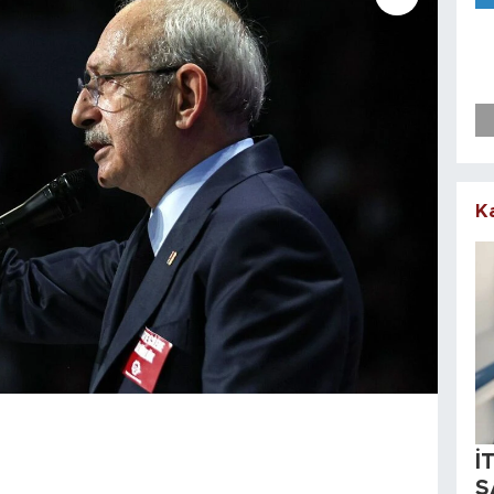
K
İ
S