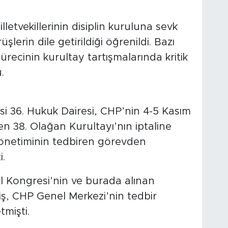
lletvekillerinin disiplin kuruluna sevk
lerin dile getirildiği öğrenildi. Bazı
sürecinin kurultay tartışmalarında kritik
.
 36. Hukuk Dairesi, CHP’nin 4-5 Kasım
en 38. Olağan Kurultayı’nın iptaline
yönetiminin tedbiren görevden
i.
l Kongresi’nin ve burada alınan
iş, CHP Genel Merkezi’nin tedbir
tmişti.