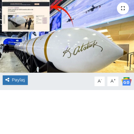
Paylaş
-
+
A
A