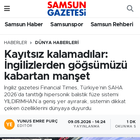
Samsun Haber
Samsun Nöbetçi Eczaneler
Samsun Haber
Samsunspor
Samsun Rehberi
Samsunspor
Samsun Hava Durumu
HABERLER
DÜNYA HABERLERI
Kayıtsız kalamadılar:
Samsun Rehberi
SAMSUN Namaz Vakitleri
İngilizlerden göğsümüzü
Resmi İlanlar
Samsun Trafik Yoğunluk Haritası
kabartan manşet
Süper Lig Puan Durumu ve Fikstür
İngiliz gazetesi Financial Times, Türkiye’nin SAHA
2026’da tanıttığı hipersonik balistik füze sistemi
YILDIRIMHAN’a geniş yer ayırarak, sistemin dikkat
Tüm Manşetler
çeken özelliklerini dünyaya duyurdu.
Son Dakika Haberleri
YUNUS EMRE PURÇ
09.05.2026 - 14:24
1 DK
EDITÖR
YAYINLANMA
OKUNMA SÜR
Haber Arşivi