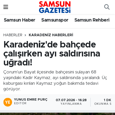
Samsun Haber
Samsun Nöbetçi Eczaneler
Samsun Haber
Samsunspor
Samsun Rehberi
Samsunspor
Samsun Hava Durumu
HABERLER
KARADENIZ HABERLERI
Karadeniz'de bahçede
Samsun Rehberi
SAMSUN Namaz Vakitleri
çalışırken ayı saldırısına
Resmi İlanlar
Samsun Trafik Yoğunluk Haritası
uğradı!
Süper Lig Puan Durumu ve Fikstür
Çorum'un Bayat ilçesinde bahçesini sulayan 68
yaşındaki Kadir Kaymaz, ayı saldırısında yaralandı. Üç
kaburgası kırılan Kaymaz yoğun bakımda tedavi
Tüm Manşetler
görüyor.
Son Dakika Haberleri
YUNUS EMRE PURÇ
07.07.2026 - 16:28
1 DK
EDITÖR
YAYINLANMA
OKUNMA SÜR
Haber Arşivi