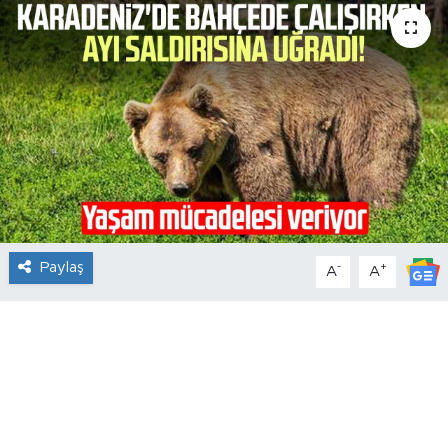
Paylaş
-
+
A
A