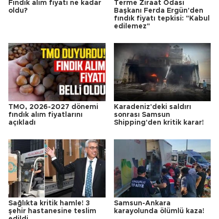
Fındık alım fiyatı ne kadar
Terme Ziraat Odası
oldu?
Başkanı Ferda Ergün'den
fındık fiyatı tepkisi: "Kabul
edilemez"
TMO, 2026-2027 dönemi
Karadeniz'deki saldırı
fındık alım fiyatlarını
sonrası Samsun
açıkladı
Shipping'den kritik karar!
Sağlıkta kritik hamle! 3
Samsun-Ankara
şehir hastanesine teslim
karayolunda ölümlü kaza!