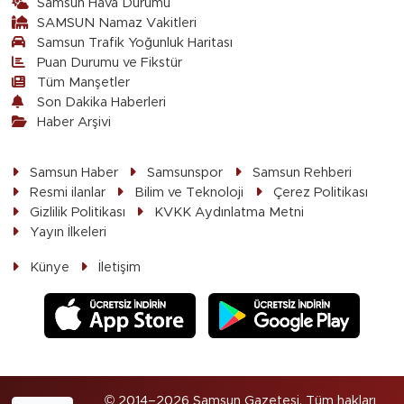
Samsun Hava Durumu
SAMSUN Namaz Vakitleri
Samsun Trafik Yoğunluk Haritası
Puan Durumu ve Fikstür
Tüm Manşetler
Son Dakika Haberleri
Haber Arşivi
Samsun Haber
Samsunspor
Samsun Rehberi
Resmi ilanlar
Bilim ve Teknoloji
Çerez Politikası
Gizlilik Politikası
KVKK Aydınlatma Metni
Yayın İlkeleri
Künye
İletişim
© 2014–2026 Samsun Gazetesi. Tüm hakları