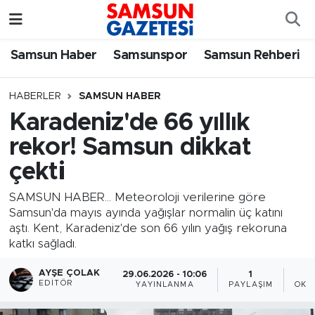
Samsun Haber
Samsun Nöbetçi Eczaneler
Samsun Haber
Samsunspor
Samsun Rehberi
Samsunspor
Samsun Hava Durumu
HABERLER
SAMSUN HABER
Karadeniz'de 66 yıllık
Samsun Rehberi
SAMSUN Namaz Vakitleri
rekor! Samsun dikkat
Resmi İlanlar
Samsun Trafik Yoğunluk Haritası
çekti
Süper Lig Puan Durumu ve Fikstür
SAMSUN HABER... Meteoroloji verilerine göre
Samsun'da mayıs ayında yağışlar normalin üç katını
aştı. Kent, Karadeniz'de son 66 yılın yağış rekoruna
Tüm Manşetler
katkı sağladı.
Son Dakika Haberleri
AYŞE ÇOLAK
29.06.2026 - 10:06
1
EDITÖR
YAYINLANMA
PAYLAŞIM
OKU
Haber Arşivi