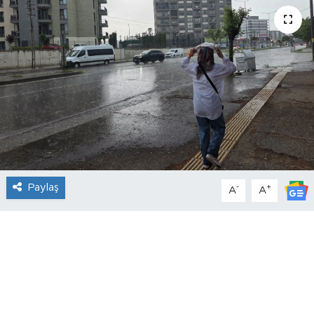
Paylaş
-
+
A
A