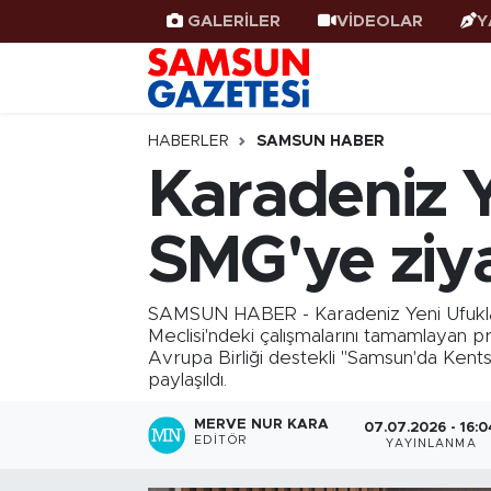
GALERİLER
VİDEOLAR
Y
Samsun Haber
Samsun Nöbetçi Eczaneler
Samsunspor
Samsun Hava Durumu
HABERLER
SAMSUN HABER
Karadeniz Y
Samsun Rehberi
SAMSUN Namaz Vakitleri
SMG'ye ziy
Resmi İlanlar
Samsun Trafik Yoğunluk Haritası
Süper Lig Puan Durumu ve Fikstür
SAMSUN HABER - Karadeniz Yeni Ufuklar 
Meclisi'ndeki çalışmalarını tamamlayan 
Avrupa Birliği destekli "Samsun'da Kents
Tüm Manşetler
paylaşıldı.
Son Dakika Haberleri
MERVE NUR KARA
07.07.2026 - 16:0
EDITÖR
YAYINLANMA
Haber Arşivi