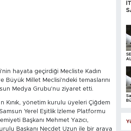
İ
S
S
AL
'nin hayata geçirdiği Mecliste Kadın
e Büyük Millet Meclisi'ndeki temaslarını
un Medya Grubu'nu ziyaret etti.
S
Bü
n Kınık, yönetim kurulu üyeleri Çiğdem
iş
amsun Yerel Eşitlik İzleme Platformu
emiyeti Başkanı Mehmet Yazıcı,
Yü
ulu Başkanı Necdet Uzun ile bir araya