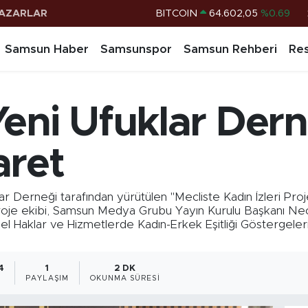
AZARLAR
DOLAR
47,6006
%0.06
EURO
55,0250
%0.02
Samsun Haber
Samsunspor
Samsun Rehberi
Res
STERLİN
64,2398
%0.2
G.ALTIN
6513.94
%0.32
eni Ufuklar Der
BİST100
13.768
%48
BITCOIN
64.602,05
%0.69
aret
Derneği tarafından yürütülen "Mecliste Kadın İzleri Proj
proje ekibi, Samsun Medya Grubu Yayın Kurulu Başkanı Necd
el Haklar ve Hizmetlerde Kadın-Erkek Eşitliği Göstergeler
4
1
2 DK
PAYLAŞIM
OKUNMA SÜRESI