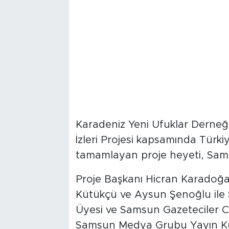
Karadeniz Yeni Ufuklar Derneği
İzleri Projesi kapsamında Türkiy
tamamlayan proje heyeti, Sams
Proje Başkanı Hicran Karadoğa
Kütükçü ve Aysun Şenoğlu ile S
Üyesi ve Samsun Gazeteciler C
Samsun Medya Grubu Yayın Kur