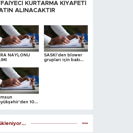
TFAİYECİ KURTARMA KIYAFETİ
ATIN ALINACAKTIR
ERA NAYLONU
SASKİ'den blower
IMI
grupları için bakım
ihalesi
amsun
yükşehir'den 10
 yeri satış ihalesi
kleniyor...