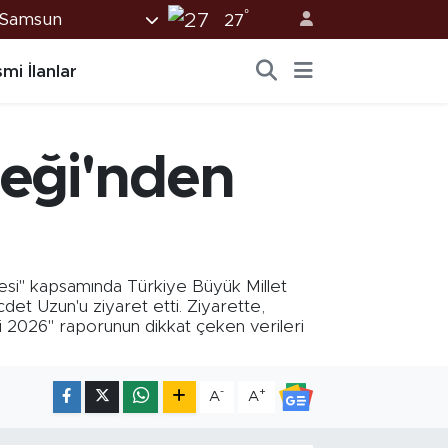
°
Samsun
27
mi İlanlar
neği'nden
esi" kapsamında Türkiye Büyük Millet
et Uzun'u ziyaret etti. Ziyarette,
i 2026" raporunun dikkat çeken verileri
-
+
A
A