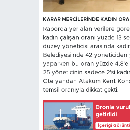
KARAR MERCİLERİNDE KADIN ORA
Raporda yer alan verilere gör
kadın çalışan oranı yüzde 13 
düzey yöneticisi arasında kadın
Belediyesi'nde 42 yöneticiden y
yaparken bu oran yüzde 4,8'e ka
25 yöneticinin sadece 2'si kadı
Öte yandan Atakum Kent Konse
temsil oranıyla dikkat çekti.
Dronla vuru
getirildi
İçeriği Görünt