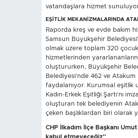
vatandaşlara hizmet sunuluyor
EŞİTLİK MEKANİZMALARINDA ATA
Raporda kreş ve evde bakım hizme
Samsun Büyükşehir Belediyesi'n
olmak üzere toplam 320 çocuk 
hizmetlerinden yararlananları
oluştururken, Büyükşehir Beled
Belediyesi'nde 462 ve Atakum 
faydalanıyor. Kurumsal eşitlik
Kadın-Erkek Eşitliği Şartı'nı im
oluşturan tek belediyenin Ata
çeken başlıklardan biri olarak ye
CHP İlkadım İlçe Başkanı Umut 
kabul etmeyeceğiz"