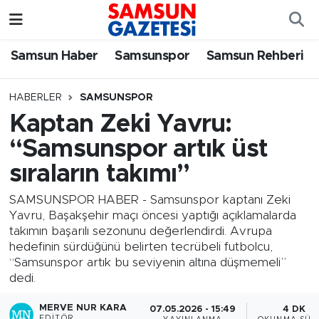
Samsun Haber
Samsun Nöbetçi Eczaneler
Samsun Haber
Samsunspor
Samsun Rehberi
Samsunspor
Samsun Hava Durumu
HABERLER
SAMSUNSPOR
Kaptan Zeki Yavru:
Samsun Rehberi
SAMSUN Namaz Vakitleri
“Samsunspor artık üst
Resmi İlanlar
Samsun Trafik Yoğunluk Haritası
sıraların takımı”
Süper Lig Puan Durumu ve Fikstür
SAMSUNSPOR HABER - Samsunspor kaptanı Zeki
Yavru, Başakşehir maçı öncesi yaptığı açıklamalarda
takımın başarılı sezonunu değerlendirdi. Avrupa
Tüm Manşetler
hedefinin sürdüğünü belirten tecrübeli futbolcu,
“Samsunspor artık bu seviyenin altına düşmemeli”
Son Dakika Haberleri
dedi.
Haber Arşivi
MERVE NUR KARA
07.05.2026 - 15:49
4 DK
EDITÖR