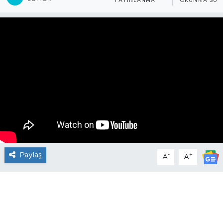
YAYINLANMA
OKUNMA SÜR
Paylaş
-
+
A
A