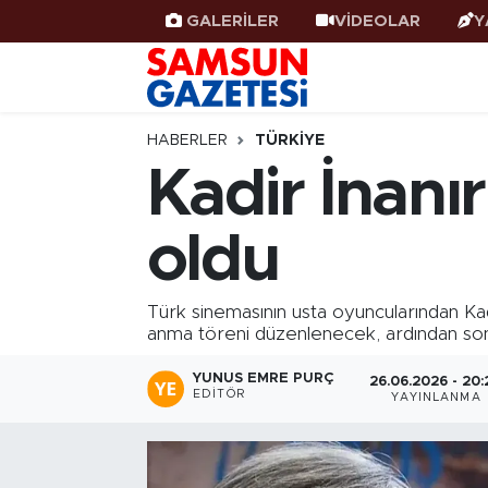
GALERİLER
VİDEOLAR
Y
Samsun Haber
Samsun Nöbetçi Eczaneler
Samsunspor
Samsun Hava Durumu
HABERLER
TÜRKIYE
Kadir İnanı
Samsun Rehberi
SAMSUN Namaz Vakitleri
oldu
Resmi İlanlar
Samsun Trafik Yoğunluk Haritası
Süper Lig Puan Durumu ve Fikstür
Türk sinemasının usta oyuncularından Kadi
anma töreni düzenlenecek, ardından son
Tüm Manşetler
YUNUS EMRE PURÇ
26.06.2026 - 20:
EDITÖR
YAYINLANMA
Son Dakika Haberleri
Haber Arşivi