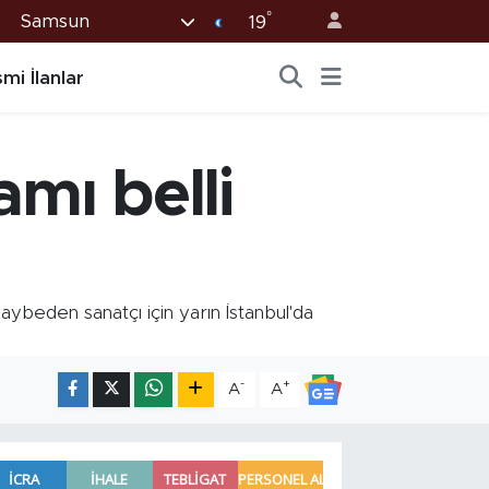
°
Samsun
19
mi İlanlar
amı belli
aybeden sanatçı için yarın İstanbul'da
-
+
A
A