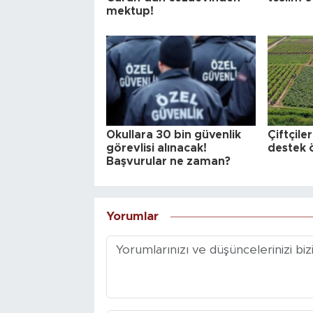
mektup!
Okullara 30 bin güvenlik
Çiftçile
görevlisi alınacak!
destek ö
Başvurular ne zaman?
Yorumlar