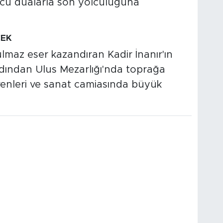
cu dualarla son yolculuğuna
CEK
maz eser kazandıran Kadir İnanır'ın
dından Ulus Mezarlığı'nda toprağa
evenleri ve sanat camiasında büyük