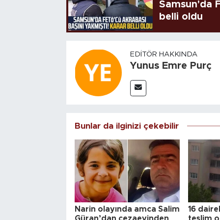
Samsun'da FE
belli oldu
EDITÖR HAKKINDA
Yunus Emre Purç
Bunlar da ilginizi çekebilir
Narin olayında amca Salim
16 daire
Güran’dan cezaevinden
teslim o