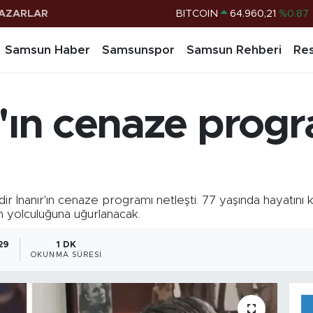
AZARLAR
DOLAR
47,7436
%0.18
EURO
55,2510
%0.32
Samsun Haber
Samsunspor
Samsun Rehberi
Res
STERLİN
64,4811
%0.38
G.ALTIN
6660.55
%0.03
r'ın cenaze progr
BİST100
13.779
%-14
BITCOIN
64.960,21
%0.87
r İnanır'ın cenaze programı netleşti. 77 yaşında hayatını k
 yolculuğuna uğurlanacak.
29
1 DK
OKUNMA SÜRESI