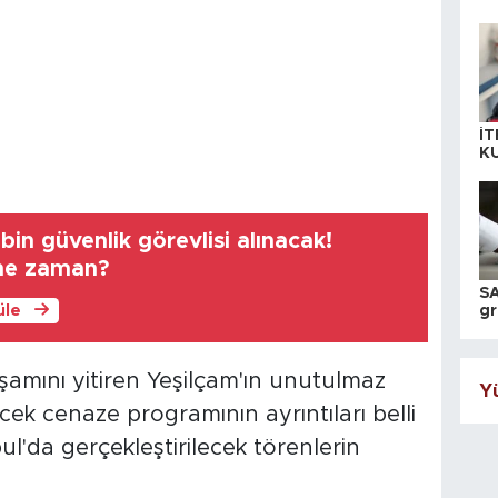
İT
K
KI
A
bin güvenlik görevlisi alınacak!
 ne zaman?
SA
üle
gr
ih
mını yitiren Yeşilçam'ın unutulmaz
Yü
cek cenaze programının ayrıntıları belli
ul'da gerçekleştirilecek törenlerin