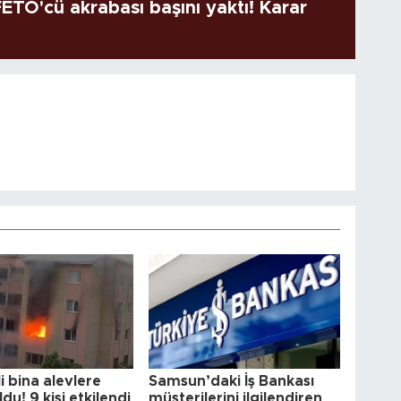
TÖ'cü akrabası başını yaktı! Karar
li bina alevlere
Samsun’daki İş Bankası
ldu! 9 kişi etkilendi
müşterilerini ilgilendiren