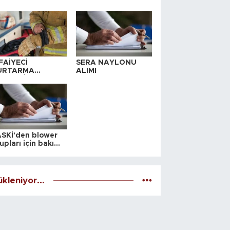
FAİYECİ
SERA NAYLONU
URTARMA
ALIMI
YAFETİ SATIN
LINACAKTIR
SKİ'den blower
upları için bakım
alesi
kleniyor...