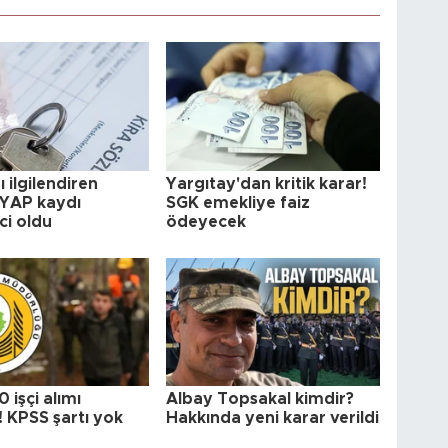
ı ilgilendiren
Yargıtay'dan kritik karar!
UYAP kaydı
SGK emekliye faiz
ici oldu
ödeyecek
işçi alımı
Albay Topsakal kimdir?
! KPSS şartı yok
Hakkında yeni karar verildi