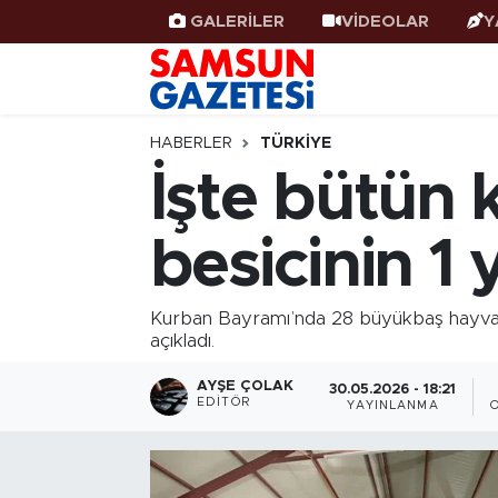
GALERİLER
VİDEOLAR
Y
Samsun Haber
Samsun Nöbetçi Eczaneler
Samsunspor
Samsun Hava Durumu
HABERLER
TÜRKIYE
İşte bütün 
Samsun Rehberi
SAMSUN Namaz Vakitleri
besicinin 1 
Resmi İlanlar
Samsun Trafik Yoğunluk Haritası
Süper Lig Puan Durumu ve Fikstür
Kurban Bayramı’nda 28 büyükbaş hayvan s
açıkladı.
Tüm Manşetler
AYŞE ÇOLAK
30.05.2026 - 18:21
EDITÖR
YAYINLANMA
Son Dakika Haberleri
Haber Arşivi