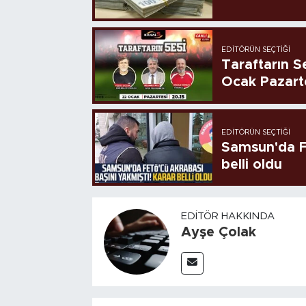
EDITÖRÜN SEÇTIĞI
Taraftarın Se
Ocak Pazart
EDITÖRÜN SEÇTIĞI
Samsun'da FE
belli oldu
EDITÖR HAKKINDA
Ayşe Çolak