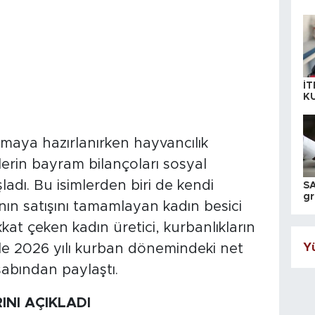
İT
K
KI
A
maya hazırlanırken hayvancılık
erin bayram bilançoları sosyal
adı. Bu isimlerden biri de kendi
SA
gr
nın satışını tamamlayan kadın besici
ih
ikkat çeken kadın üretici, kurbanlıkların
Yü
 ile 2026 yılı kurban dönemindeki net
sabından paylaştı.
INI AÇIKLADI