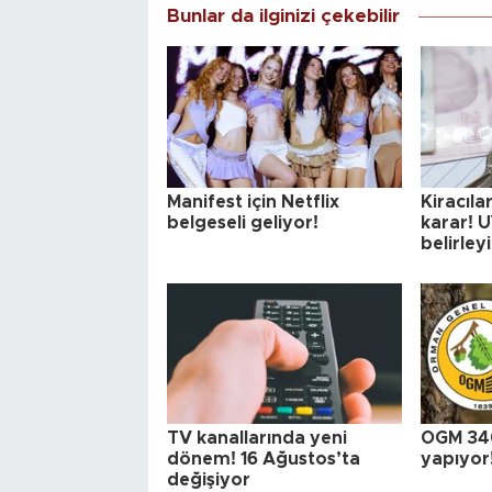
Bunlar da ilginizi çekebilir
Manifest için Netflix
Kiracılar
belgeseli geliyor!
karar! 
belirley
TV kanallarında yeni
OGM 340 
dönem! 16 Ağustos’ta
yapıyor
değişiyor