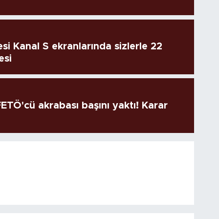
si Kanal S ekranlarında sizlerle 22
esi
TÖ'cü akrabası başını yaktı! Karar