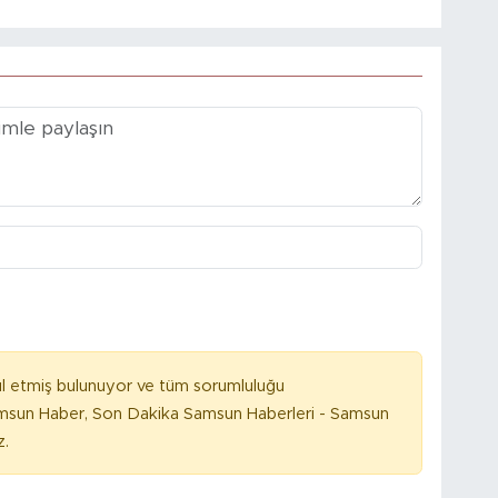
l etmiş bulunuyor ve tüm sorumluluğu
amsun Haber, Son Dakika Samsun Haberleri - Samsun
z.