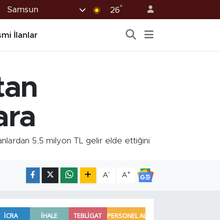
°
Samsun
26
mi İlanlar
tan
ara
ardan 5,5 milyon TL gelir elde ettiğini
-
+
A
A