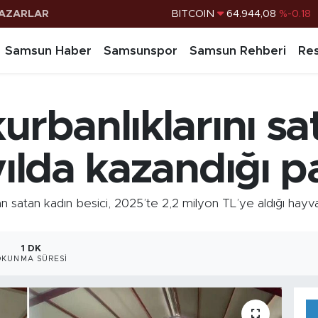
AZARLAR
DOLAR
47,7436
%0.18
EURO
55,2510
%0.32
Samsun Haber
Samsunspor
Samsun Rehberi
Res
STERLİN
64,4811
%0.38
G.ALTIN
6660.55
%0.03
kurbanlıklarını sa
BİST100
13.779
%-14
yılda kazandığı p
atan kadın besici, 2025’te 2,2 milyon TL’ye aldığı hayvanl
1 DK
OKUNMA SÜRESI