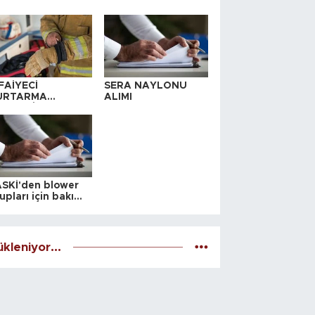
FAİYECİ
SERA NAYLONU
URTARMA
ALIMI
YAFETİ SATIN
LINACAKTIR
SKİ'den blower
upları için bakım
alesi
kleniyor...