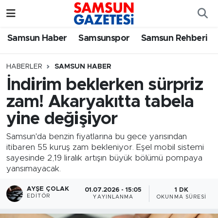
Samsun Haber
Samsun Nöbetçi Eczaneler
Samsun Haber
Samsunspor
Samsun Rehberi
Samsunspor
Samsun Hava Durumu
HABERLER
SAMSUN HABER
İndirim beklerken sürpriz
Samsun Rehberi
SAMSUN Namaz Vakitleri
zam! Akaryakıtta tabela
Resmi İlanlar
Samsun Trafik Yoğunluk Haritası
yine değişiyor
Süper Lig Puan Durumu ve Fikstür
Samsun'da benzin fiyatlarına bu gece yarısından
itibaren 55 kuruş zam bekleniyor. Eşel mobil sistemi
sayesinde 2,19 liralık artışın büyük bölümü pompaya
Tüm Manşetler
yansımayacak.
Son Dakika Haberleri
AYŞE ÇOLAK
01.07.2026 - 15:05
1 DK
EDITÖR
YAYINLANMA
OKUNMA SÜRESI
Haber Arşivi