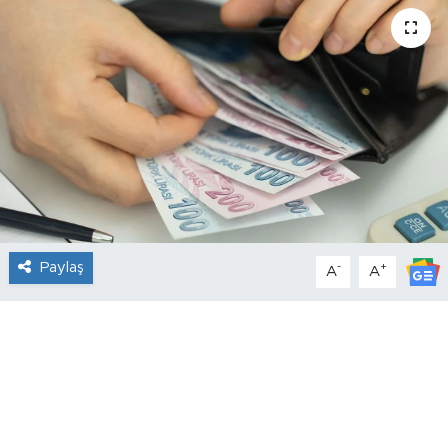
Paylaş
-
+
A
A