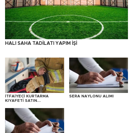
HALI SAHA TADİLATI YAPIM İŞİ
İTFAİYECİ KURTARMA
SERA NAYLONU ALIMI
KIYAFETİ SATIN
ALINACAKTIR