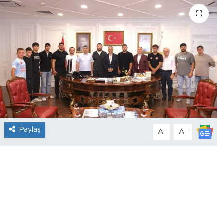
Paylaş
-
+
A
A