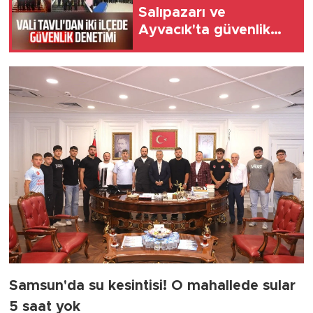
Salıpazarı ve
Ayvacık'ta güvenlik
denetimi
Samsun'da su kesintisi! O mahallede sular
5 saat yok