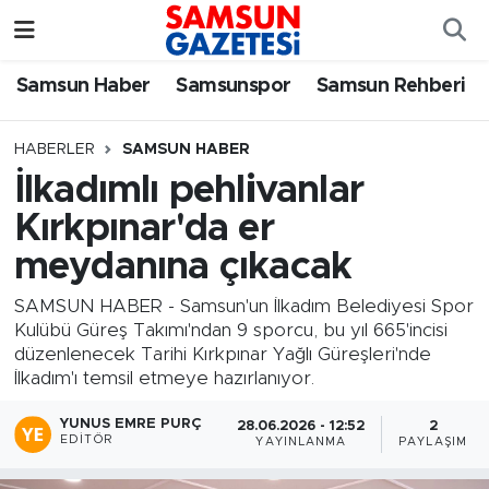
Samsun Haber
Samsun Nöbetçi Eczaneler
Samsun Haber
Samsunspor
Samsun Rehberi
Samsunspor
Samsun Hava Durumu
HABERLER
SAMSUN HABER
İlkadımlı pehlivanlar
Samsun Rehberi
SAMSUN Namaz Vakitleri
Kırkpınar'da er
Resmi İlanlar
Samsun Trafik Yoğunluk Haritası
meydanına çıkacak
Süper Lig Puan Durumu ve Fikstür
SAMSUN HABER - Samsun'un İlkadım Belediyesi Spor
Kulübü Güreş Takımı'ndan 9 sporcu, bu yıl 665'incisi
düzenlenecek Tarihi Kırkpınar Yağlı Güreşleri'nde
Tüm Manşetler
İlkadım'ı temsil etmeye hazırlanıyor.
Son Dakika Haberleri
YUNUS EMRE PURÇ
28.06.2026 - 12:52
2
EDITÖR
YAYINLANMA
PAYLAŞIM
Haber Arşivi