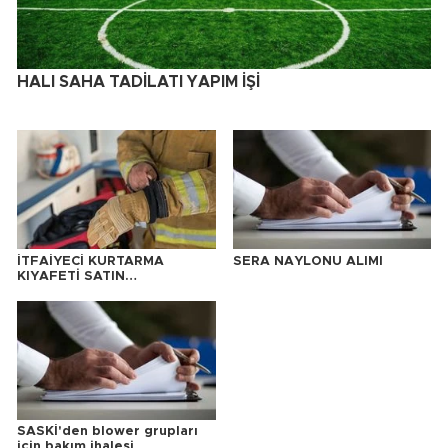
HALI SAHA TADİLATI YAPIM İŞİ
İTFAİYECİ KURTARMA
SERA NAYLONU ALIMI
KIYAFETİ SATIN
ALINACAKTIR
SASKİ'den blower grupları
için bakım ihalesi