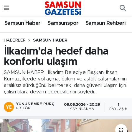
Samsun Haber
Samsun Nöbetçi Eczaneler
Samsun Haber
Samsunspor
Samsun Rehberi
Samsunspor
Samsun Hava Durumu
HABERLER
SAMSUN HABER
İlkadım'da hedef daha
Samsun Rehberi
SAMSUN Namaz Vakitleri
konforlu ulaşım
Resmi İlanlar
Samsun Trafik Yoğunluk Haritası
SAMSUN HABER... İlkadım Belediye Başkanı İhsan
Kurnaz, ilçede yol açma, bakım ve asfalt çalışmalarının
Süper Lig Puan Durumu ve Fikstür
aralıksız sürdüğünü belirterek, daha güvenli ulaşım için
çalışmalara devam edeceklerini söyledi.
Tüm Manşetler
YUNUS EMRE PURÇ
08.06.2026 - 20:29
1
EDITÖR
YAYINLANMA
PAYLAŞIM
Son Dakika Haberleri
Haber Arşivi