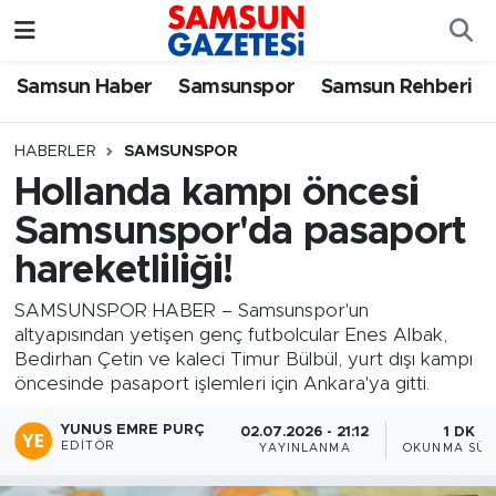
Samsun Haber
Samsun Nöbetçi Eczaneler
Samsun Haber
Samsunspor
Samsun Rehberi
Samsunspor
Samsun Hava Durumu
HABERLER
SAMSUNSPOR
Hollanda kampı öncesi
Samsun Rehberi
SAMSUN Namaz Vakitleri
Samsunspor'da pasaport
Resmi İlanlar
Samsun Trafik Yoğunluk Haritası
hareketliliği!
Süper Lig Puan Durumu ve Fikstür
SAMSUNSPOR HABER – Samsunspor'un
altyapısından yetişen genç futbolcular Enes Albak,
Bedirhan Çetin ve kaleci Timur Bülbül, yurt dışı kampı
Tüm Manşetler
öncesinde pasaport işlemleri için Ankara'ya gitti.
Son Dakika Haberleri
YUNUS EMRE PURÇ
02.07.2026 - 21:12
1 DK
EDITÖR
YAYINLANMA
OKUNMA SÜR
Haber Arşivi