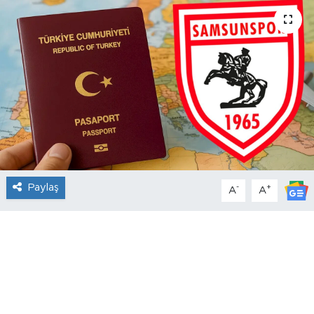
Paylaş
-
+
A
A