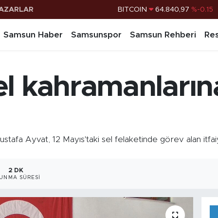
AZARLAR
DOLAR
47,7436
%0.18
EURO
55,2510
%0.32
Samsun Haber
Samsunspor
Samsun Rehberi
Res
STERLİN
64,4811
%0.38
G.ALTIN
6660.55
%0
l kahramanların
BİST100
13.779
%-14
BITCOIN
64.840,97
%-0.15
a Ayvat, 12 Mayıs'taki sel felaketinde görev alan itfaiy
2 DK
UNMA SÜRESI