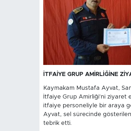
İTFAİYE GRUP AMİRLİĞİNE Zİ
Kaymakam Mustafa Ayvat, Sam
İtfaiye Grup Amirliği'ni ziyare
itfaiye personeliyle bir araya g
Ayvat, sel sürecinde gösterilen 
tebrik etti.