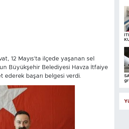
İT
K
KI
A
, 12 Mayıs'ta ilçede yaşanan sel
n Büyükşehir Belediyesi Havza İtfaiye
t ederek başarı belgesi verdi.
SA
gr
ih
Yü