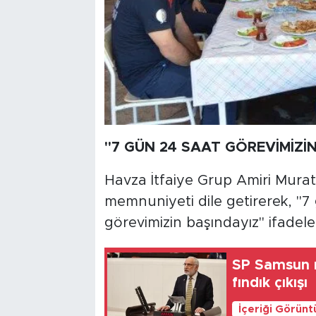
"7 GÜN 24 SAAT GÖREVİMİZİN
Havza İtfaiye Grup Amiri Murat
memnuniyeti dile getirerek, "7 
görevimizin başındayız" ifadeler
SP Samsun m
fındık çıkışı
İçeriği Görünt