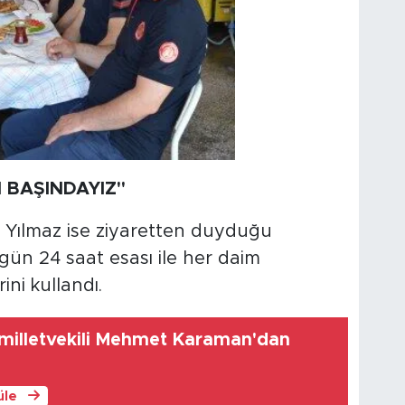
 BAŞINDAYIZ"
 Yılmaz ise ziyaretten duyduğu
gün 24 saat esası ile her daim
ini kullandı.
illetvekili Mehmet Karaman'dan
üle