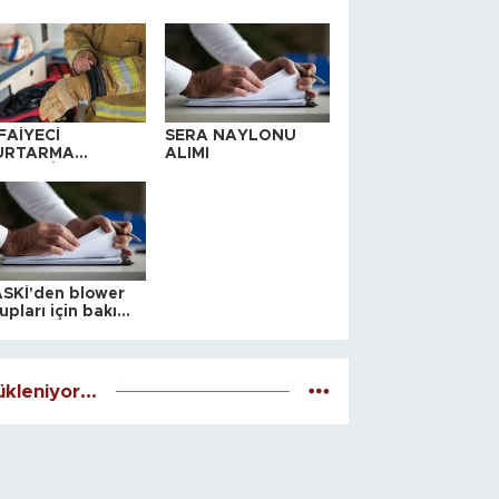
FAİYECİ
SERA NAYLONU
URTARMA
ALIMI
YAFETİ SATIN
LINACAKTIR
SKİ'den blower
upları için bakım
alesi
kleniyor...