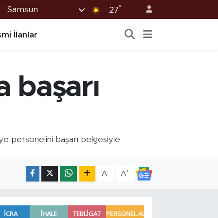
°
Samsun
27
mi İlanlar
a başarı
e personelini başarı belgesiyle
-
+
A
A