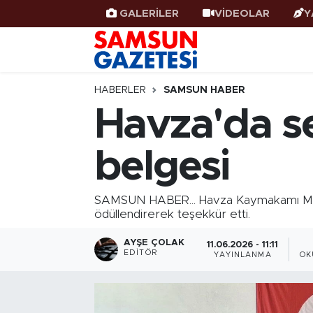
GALERİLER
VİDEOLAR
Y
Samsun Haber
Samsun Nöbetçi Eczaneler
Samsunspor
Samsun Hava Durumu
HABERLER
SAMSUN HABER
Havza'da se
Samsun Rehberi
SAMSUN Namaz Vakitleri
belgesi
Resmi İlanlar
Samsun Trafik Yoğunluk Haritası
Süper Lig Puan Durumu ve Fikstür
SAMSUN HABER... Havza Kaymakamı Mustaf
ödüllendirerek teşekkür etti.
Tüm Manşetler
AYŞE ÇOLAK
11.06.2026 - 11:11
EDITÖR
YAYINLANMA
OK
Son Dakika Haberleri
Haber Arşivi