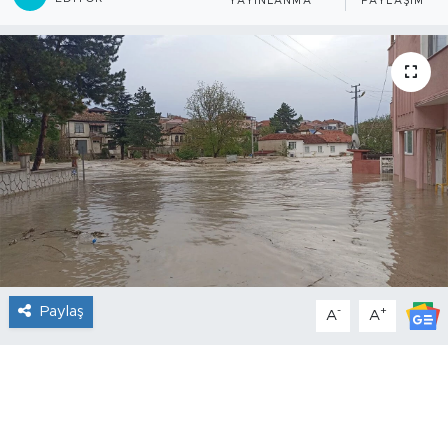
YAYINLANMA
PAYLAŞIM
Paylaş
-
+
A
A