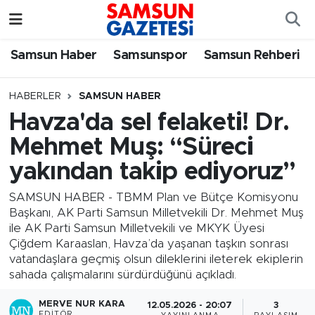
Samsun Haber
Samsun Nöbetçi Eczaneler
Samsun Haber
Samsunspor
Samsun Rehberi
Samsunspor
Samsun Hava Durumu
HABERLER
SAMSUN HABER
Havza'da sel felaketi! Dr.
Samsun Rehberi
SAMSUN Namaz Vakitleri
Mehmet Muş: “Süreci
Resmi İlanlar
Samsun Trafik Yoğunluk Haritası
yakından takip ediyoruz”
Süper Lig Puan Durumu ve Fikstür
SAMSUN HABER - TBMM Plan ve Bütçe Komisyonu
Başkanı, AK Parti Samsun Milletvekili Dr. Mehmet Muş
ile AK Parti Samsun Milletvekili ve MKYK Üyesi
Tüm Manşetler
Çiğdem Karaaslan, Havza’da yaşanan taşkın sonrası
vatandaşlara geçmiş olsun dileklerini ileterek ekiplerin
Son Dakika Haberleri
sahada çalışmalarını sürdürdüğünü açıkladı.
Haber Arşivi
MERVE NUR KARA
12.05.2026 - 20:07
3
EDITÖR