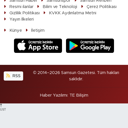
Samsun Haber
Samsunspor
Samsun Rehberi
Resmi ilanlar
Bilim ve Teknoloji
Çerez Politikası
Gizlilik Politikası
KVKK Aydınlatma Metni
Yayın İlkeleri
Künye
İletişim
© 2014–2026 Samsun Gazetesi. Tüm hakları
RSS
saklıdır.
Haber Yazılımı
:
TE Bilişim
ÜST