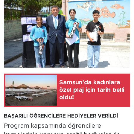
Samsun'da kadınlara
özel plaj için tarih belli
oldu!
BAŞARILI ÖĞRENCİLERE HEDİYELER VERİLDİ
Program kapsamında öğrencilere