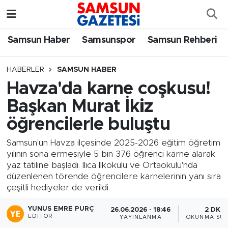
Samsun Haber
Samsun Nöbetçi Eczaneler
Samsun Haber
Samsunspor
Samsun Rehberi
Samsunspor
Samsun Hava Durumu
HABERLER
SAMSUN HABER
Havza'da karne coşkusu!
Samsun Rehberi
SAMSUN Namaz Vakitleri
Başkan Murat İkiz
Resmi İlanlar
Samsun Trafik Yoğunluk Haritası
öğrencilerle buluştu
Süper Lig Puan Durumu ve Fikstür
Samsun'un Havza ilçesinde 2025-2026 eğitim öğretim
yılının sona ermesiyle 5 bin 376 öğrenci karne alarak
yaz tatiline başladı. Ilıca İlkokulu ve Ortaokulu'nda
Tüm Manşetler
düzenlenen törende öğrencilere karnelerinin yanı sıra
çeşitli hediyeler de verildi.
Son Dakika Haberleri
YUNUS EMRE PURÇ
26.06.2026 - 18:46
2 DK
EDITÖR
YAYINLANMA
OKUNMA SÜR
Haber Arşivi