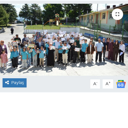
Paylaş
-
+
A
A