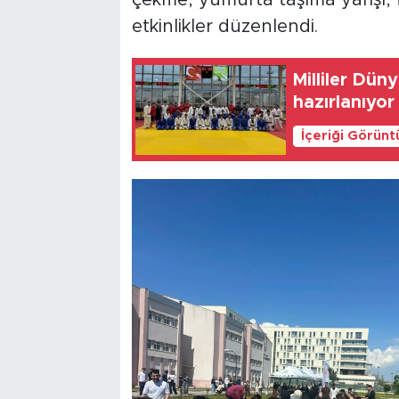
çekme, yumurta taşıma yarışı, f
etkinlikler düzenlendi.
Milliler Dü
hazırlanıyor
İçeriği Görünt