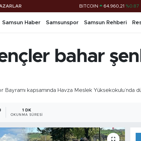
AZARLAR
DOLAR
47,7436
%0.18
EURO
55,2510
%0.32
Samsun Haber
Samsunspor
Samsun Rehberi
Res
STERLİN
64,4811
%0.38
G.ALTIN
6660.55
%0.03
nçler bahar şen
BİST100
13.779
%-14
BITCOIN
64.960,21
%0.87
or Bayramı kapsamında Havza Meslek Yüksekokulu’nda dü
8
1 DK
OKUNMA SÜRESI