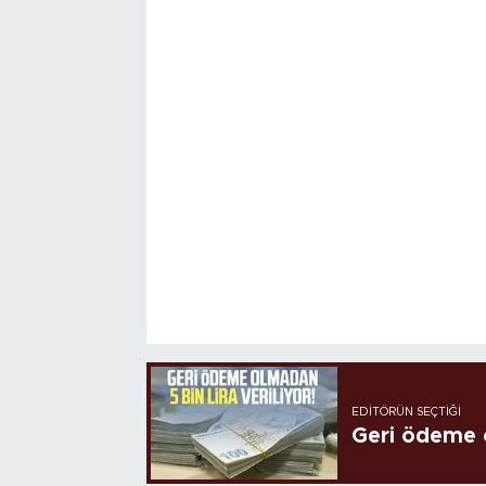
EDITÖRÜN SEÇTIĞI
Geri ödeme o