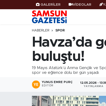
GALERİLER
VİDEOLAR
Y
Samsun Haber
Samsun Nöbetçi Eczaneler
Samsunspor
Samsun Hava Durumu
HABERLER
SPOR
Havza’da ge
Samsun Rehberi
SAMSUN Namaz Vakitleri
buluştu!
Resmi İlanlar
Samsun Trafik Yoğunluk Haritası
Süper Lig Puan Durumu ve Fikstür
19 Mayıs Atatürk’ü Anma Gençlik ve Sp
spor ve eğlence dolu bir gün yaşadı.
Tüm Manşetler
YUNUS EMRE PURÇ
12.05.2026 - 13:3
EDITÖR
YAYINLANMA
Son Dakika Haberleri
Haber Arşivi