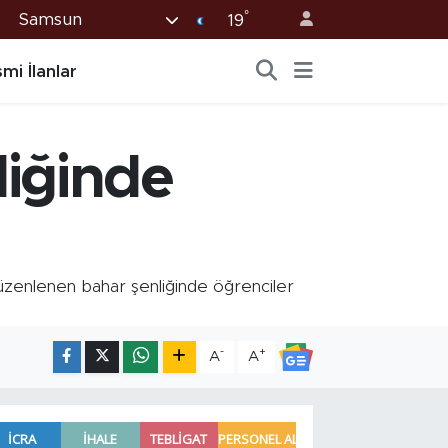
°
Samsun
19
mi İlanlar
liğinde
zenlenen bahar şenliğinde öğrenciler
-
+
A
A