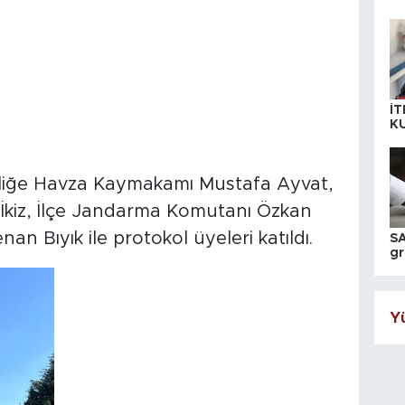
İT
K
KI
A
inliğe Havza Kaymakamı Mustafa Ayvat,
İkiz, İlçe Jandarma Komutanı Özkan
n Bıyık ile protokol üyeleri katıldı.
SA
gr
ih
Yü