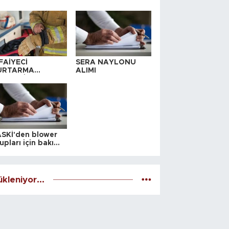
FAİYECİ
SERA NAYLONU
URTARMA
ALIMI
YAFETİ SATIN
LINACAKTIR
SKİ'den blower
upları için bakım
alesi
kleniyor...