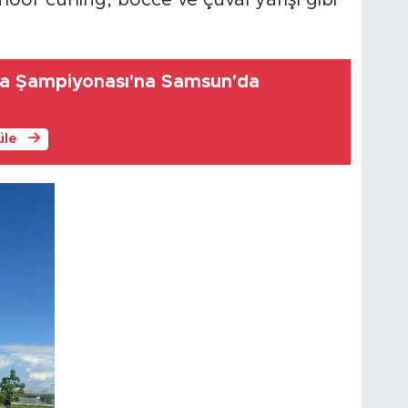
loor curling, bocce ve çuval yarışı gibi
nya Şampiyonası'na Samsun'da
üle