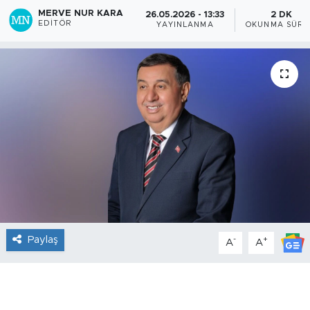
MERVE NUR KARA
26.05.2026 - 13:33
2 DK
EDITÖR
YAYINLANMA
OKUNMA SÜRE
Paylaş
-
+
A
A