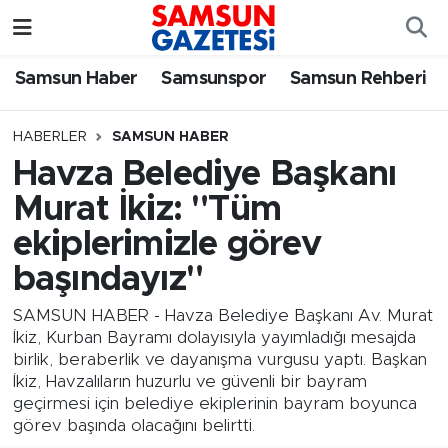
Samsun Haber
Samsun Nöbetçi Eczaneler
Samsun Haber
Samsunspor
Samsun Rehberi
Samsunspor
Samsun Hava Durumu
HABERLER
SAMSUN HABER
Havza Belediye Başkanı
Samsun Rehberi
SAMSUN Namaz Vakitleri
Murat İkiz: "Tüm
Resmi İlanlar
Samsun Trafik Yoğunluk Haritası
ekiplerimizle görev
başındayız"
Süper Lig Puan Durumu ve Fikstür
SAMSUN HABER - Havza Belediye Başkanı Av. Murat
Tüm Manşetler
İkiz, Kurban Bayramı dolayısıyla yayımladığı mesajda
birlik, beraberlik ve dayanışma vurgusu yaptı. Başkan
İkiz, Havzalıların huzurlu ve güvenli bir bayram
Son Dakika Haberleri
geçirmesi için belediye ekiplerinin bayram boyunca
görev başında olacağını belirtti.
Haber Arşivi