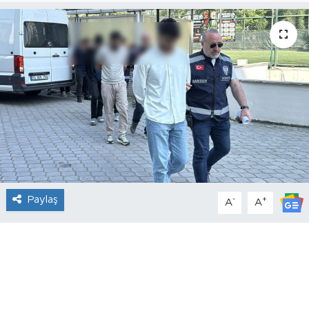
Paylaş
-
+
A
A