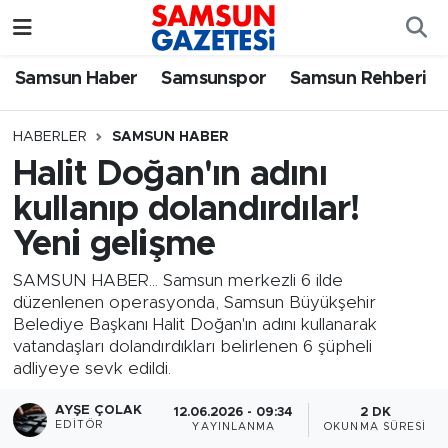
Samsun Haber
Samsun Nöbetçi Eczaneler
Samsun Haber
Samsunspor
Samsun Rehberi
Samsunspor
Samsun Hava Durumu
HABERLER
SAMSUN HABER
Halit Doğan'ın adını
Samsun Rehberi
SAMSUN Namaz Vakitleri
kullanıp dolandırdılar!
Resmi İlanlar
Samsun Trafik Yoğunluk Haritası
Yeni gelişme
Süper Lig Puan Durumu ve Fikstür
SAMSUN HABER... Samsun merkezli 6 ilde
düzenlenen operasyonda, Samsun Büyükşehir
Belediye Başkanı Halit Doğan'ın adını kullanarak
Tüm Manşetler
vatandaşları dolandırdıkları belirlenen 6 şüpheli
adliyeye sevk edildi.
Son Dakika Haberleri
AYŞE ÇOLAK
12.06.2026 - 09:34
2 DK
EDITÖR
YAYINLANMA
OKUNMA SÜRESI
Haber Arşivi