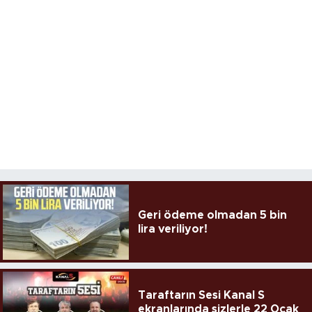
Geri ödeme olmadan 5 bin
lira veriliyor!
Taraftarın Sesi Kanal S
ekranlarında sizlerle 22 Ocak