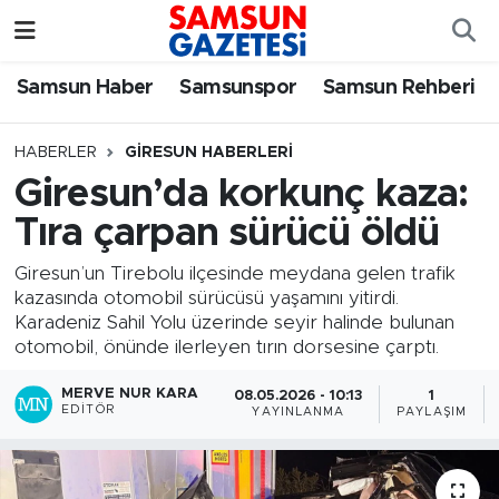
Samsun Haber
Samsun Nöbetçi Eczaneler
Samsun Haber
Samsunspor
Samsun Rehberi
Samsunspor
Samsun Hava Durumu
HABERLER
GIRESUN HABERLERI
Giresun’da korkunç kaza:
Samsun Rehberi
SAMSUN Namaz Vakitleri
Tıra çarpan sürücü öldü
Resmi İlanlar
Samsun Trafik Yoğunluk Haritası
Giresun’un Tirebolu ilçesinde meydana gelen trafik
kazasında otomobil sürücüsü yaşamını yitirdi.
Süper Lig Puan Durumu ve Fikstür
Karadeniz Sahil Yolu üzerinde seyir halinde bulunan
otomobil, önünde ilerleyen tırın dorsesine çarptı.
Tüm Manşetler
MERVE NUR KARA
08.05.2026 - 10:13
1
EDITÖR
YAYINLANMA
PAYLAŞIM
Son Dakika Haberleri
Haber Arşivi