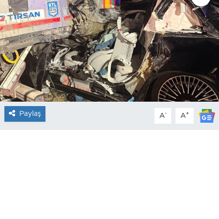
Paylaş
-
+
A
A