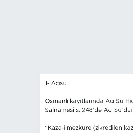
1- Acısu
Osmanlı kayıtlarında Acı Su Hi
Salnamesi s. 248’de Acı Su’dan
“Kaza-i mezkure (zikredilen ka