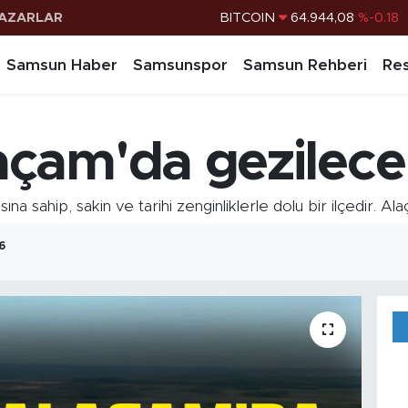
AZARLAR
DOLAR
47,7436
%0.18
EURO
55,2510
%0.32
Samsun Haber
Samsunspor
Samsun Rehberi
Res
STERLİN
64,4811
%0.38
G.ALTIN
6660.55
%0.03
çam'da gezilecek
BİST100
13.779
%-14
BITCOIN
64.944,08
%-0.18
a sahip, sakin ve tarihi zenginliklerle dolu bir ilçedir. Al
6