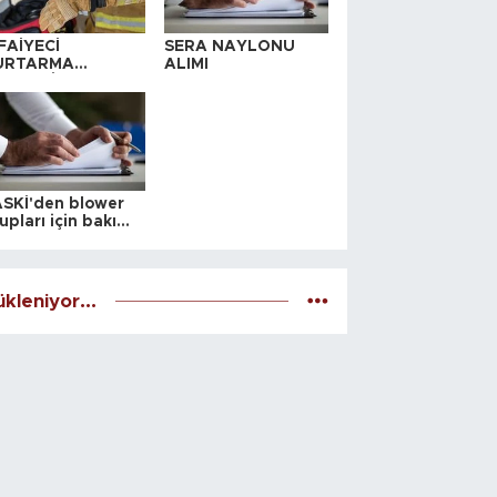
FAİYECİ
SERA NAYLONU
URTARMA
ALIMI
YAFETİ SATIN
LINACAKTIR
SKİ'den blower
upları için bakım
alesi
kleniyor...