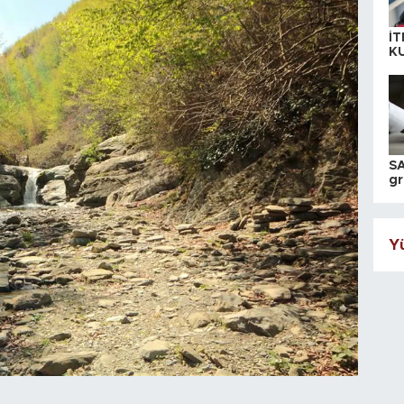
İT
K
KI
A
SA
gr
ih
Yü