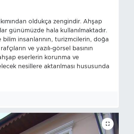
akımından oldukça zengindir. Ahşap
apılar günümüzde hala kullanılmaktadır.
lim insanlarının, turizmcilerin, doğa
rafçıların ve yazılı-görsel basının
i ahşap eserlerin korunma ve
elecek nesillere aktarılması hususunda