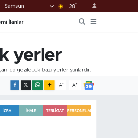
°
Samsun
28
mi İlanlar
 yerler
açam'da gezilecek bazı yerler şunlardır:
-
+
A
A