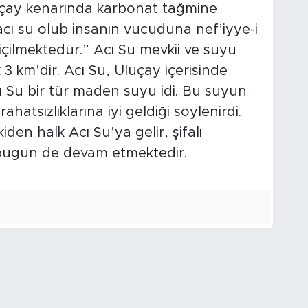
 çay kenarında karbonat tağmine
 acı su olub insanın vucuduna nef’iyye-i
içilmektedür.” Acı Su mevkii ve suyu
3 km’dir. Acı Su, Uluçay içerisinde
cı Su bir tür maden suyu idi. Bu suyun
ahatsızlıklarına iyi geldiği söylenirdi.
iden halk Acı Su’ya gelir, şifalı
bugün de devam etmektedir.