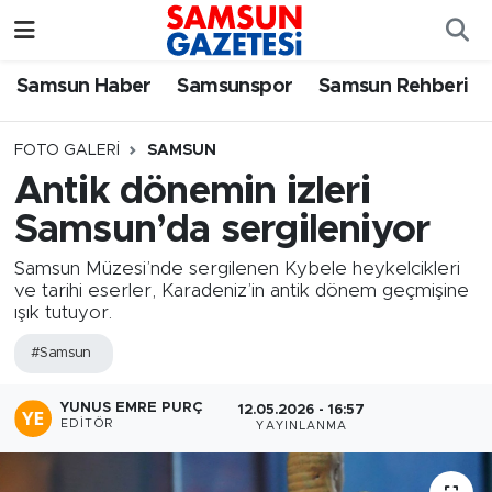
Samsun Haber
Samsun Nöbetçi Eczaneler
Samsun Haber
Samsunspor
Samsun Rehberi
Samsunspor
Samsun Hava Durumu
FOTO GALERI
SAMSUN
Antik dönemin izleri
Samsun Rehberi
SAMSUN Namaz Vakitleri
Samsun’da sergileniyor
Resmi İlanlar
Samsun Trafik Yoğunluk Haritası
Samsun Müzesi’nde sergilenen Kybele heykelcikleri
ve tarihi eserler, Karadeniz’in antik dönem geçmişine
Süper Lig Puan Durumu ve Fikstür
ışık tutuyor.
#Samsun
Tüm Manşetler
YUNUS EMRE PURÇ
12.05.2026 - 16:57
Son Dakika Haberleri
EDITÖR
YAYINLANMA
Haber Arşivi