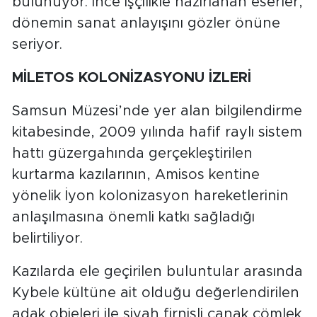
bulunuyor. İnce işçilikle hazırlanan eserler,
dönemin sanat anlayışını gözler önüne
seriyor.
MİLETOS KOLONİZASYONU İZLERİ
Samsun Müzesi’nde yer alan bilgilendirme
kitabesinde, 2009 yılında hafif raylı sistem
hattı güzergahında gerçekleştirilen
kurtarma kazılarının, Amisos kentine
yönelik İyon kolonizasyon hareketlerinin
anlaşılmasına önemli katkı sağladığı
belirtiliyor.
Kazılarda ele geçirilen buluntular arasında
Kybele kültüne ait olduğu değerlendirilen
adak objeleri ile siyah firnisli çanak çömlek