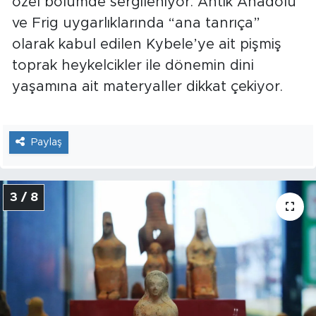
özel bölümde sergileniyor. Antik Anadolu
ve Frig uygarlıklarında “ana tanrıça”
olarak kabul edilen Kybele’ye ait pişmiş
toprak heykelcikler ile dönemin dini
yaşamına ait materyaller dikkat çekiyor.
Paylaş
3 / 8