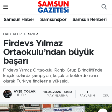
Samsun Haber
Samsun Nöbetçi Eczaneler
Samsun Haber
Samsunspor
Samsun Rehberi
Samsunspor
Samsun Hava Durumu
HABERLER
SPOR
Firdevs Yılmaz
Samsun Rehberi
SAMSUN Namaz Vakitleri
Ortaokulu’ndan büyük
Resmi İlanlar
Samsun Trafik Yoğunluk Haritası
başarı
Süper Lig Puan Durumu ve Fikstür
Firdevs Yılmaz Ortaokulu, Ragbi Grup Birinciliği’nde
küçük kızlarda şampiyon, küçük erkeklerde ikinci
olarak Türkiye finallerine yükseldi.
Tüm Manşetler
AYŞE ÇOLAK
18.05.2026 - 13:30
1
Son Dakika Haberleri
EDITÖR
YAYINLANMA
PAYLAŞIM
OKUN
Haber Arşivi