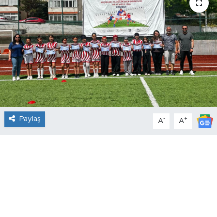
Paylaş
-
+
A
A