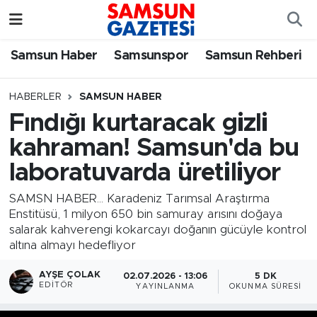
Samsun Haber
Samsun Nöbetçi Eczaneler
Samsun Haber
Samsunspor
Samsun Rehberi
Samsunspor
Samsun Hava Durumu
HABERLER
SAMSUN HABER
Fındığı kurtaracak gizli
Samsun Rehberi
SAMSUN Namaz Vakitleri
kahraman! Samsun'da bu
Resmi İlanlar
Samsun Trafik Yoğunluk Haritası
laboratuvarda üretiliyor
Süper Lig Puan Durumu ve Fikstür
SAMSN HABER... Karadeniz Tarımsal Araştırma
Enstitüsü, 1 milyon 650 bin samuray arısını doğaya
salarak kahverengi kokarcayı doğanın gücüyle kontrol
Tüm Manşetler
altına almayı hedefliyor
Son Dakika Haberleri
AYŞE ÇOLAK
02.07.2026 - 13:06
5 DK
EDITÖR
YAYINLANMA
OKUNMA SÜRESI
Haber Arşivi