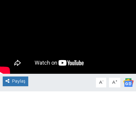
Paylaş
-
+
A
A