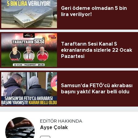
Geri ödeme olmadan 5 bin
lira veriliyor!
Taraftarın Sesi Kanal S
ekranlarında sizlerle 22 Ocak
Pazartesi
Samsun'da FETÖ'cü akrabası
başını yaktı! Karar belli oldu
EDITÖR HAKKINDA
Ayşe Çolak