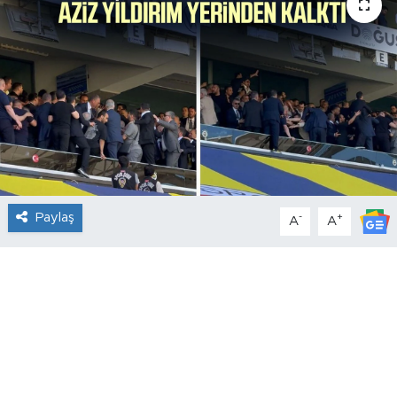
Paylaş
-
+
A
A