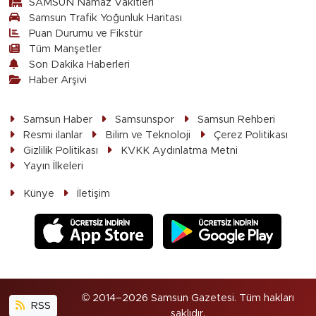
SAMSUN Namaz Vakitleri
Samsun Trafik Yoğunluk Haritası
Puan Durumu ve Fikstür
Tüm Manşetler
Son Dakika Haberleri
Haber Arşivi
Samsun Haber
Samsunspor
Samsun Rehberi
Resmi ilanlar
Bilim ve Teknoloji
Çerez Politikası
Gizlilik Politikası
KVKK Aydınlatma Metni
Yayın İlkeleri
Künye
İletişim
© 2014–2026 Samsun Gazetesi. Tüm hakları
RSS
saklıdır.