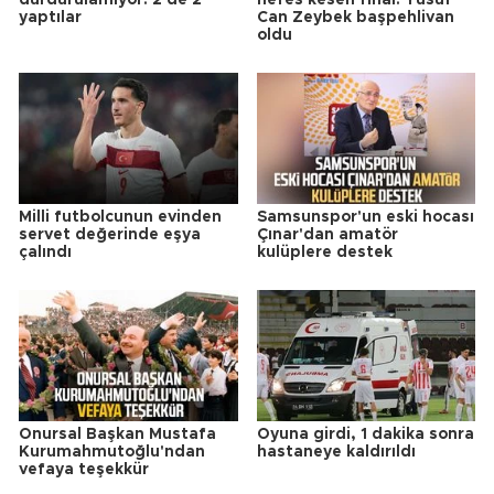
durdurulamıyor! 2'de 2
nefes kesen final! Yusuf
yaptılar
Can Zeybek başpehlivan
oldu
Milli futbolcunun evinden
Samsunspor'un eski hocası
servet değerinde eşya
Çınar'dan amatör
çalındı
kulüplere destek
Onursal Başkan Mustafa
Oyuna girdi, 1 dakika sonra
Kurumahmutoğlu'ndan
hastaneye kaldırıldı
vefaya teşekkür