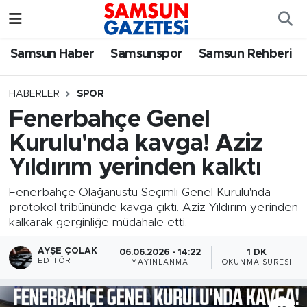
Samsun Haber
Samsun Nöbetçi Eczaneler
Samsun Haber
Samsunspor
Samsun Rehberi
Samsunspor
Samsun Hava Durumu
HABERLER
SPOR
Fenerbahçe Genel
Samsun Rehberi
SAMSUN Namaz Vakitleri
Kurulu'nda kavga! Aziz
Resmi İlanlar
Samsun Trafik Yoğunluk Haritası
Yıldırım yerinden kalktı
Süper Lig Puan Durumu ve Fikstür
Fenerbahçe Olağanüstü Seçimli Genel Kurulu'nda
protokol tribününde kavga çıktı. Aziz Yıldırım yerinden
kalkarak gerginliğe müdahale etti.
Tüm Manşetler
AYŞE ÇOLAK
06.06.2026 - 14:22
1 DK
Son Dakika Haberleri
EDITÖR
YAYINLANMA
OKUNMA SÜRESI
Haber Arşivi