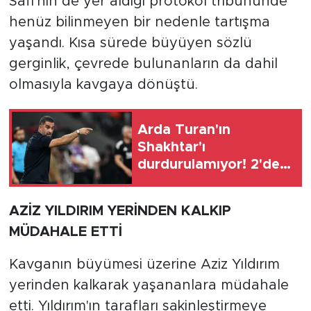
Safi'nin de yer aldığı protokol tribününde
henüz bilinmeyen bir nedenle tartışma
yaşandı. Kısa sürede büyüyen sözlü
gerginlik, çevrede bulunanların da dahil
olmasıyla kavgaya dönüştü.
Arda Turan'ın
Shakhtar'ı
durdurulamıyor! 2'de 2
yaptılar
AZİZ YILDIRIM YERİNDEN KALKIP
MÜDAHALE ETTİ
Kavganın büyümesi üzerine Aziz Yıldırım
yerinden kalkarak yaşananlara müdahale
etti. Yıldırım'ın tarafları sakinleştirmeye