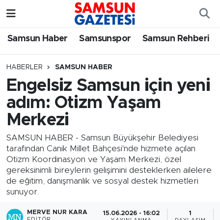
Samsun Haber
Samsun Nöbetçi Eczaneler
Samsun Haber
Samsunspor
Samsun Rehberi
Samsunspor
Samsun Hava Durumu
HABERLER
SAMSUN HABER
Engelsiz Samsun için yeni
Samsun Rehberi
SAMSUN Namaz Vakitleri
adım: Otizm Yaşam
Resmi İlanlar
Samsun Trafik Yoğunluk Haritası
Merkezi
Süper Lig Puan Durumu ve Fikstür
SAMSUN HABER - Samsun Büyükşehir Belediyesi
tarafından Canik Millet Bahçesi'nde hizmete açılan
Otizm Koordinasyon ve Yaşam Merkezi, özel
Tüm Manşetler
gereksinimli bireylerin gelişimini desteklerken ailelere
de eğitim, danışmanlık ve sosyal destek hizmetleri
Son Dakika Haberleri
sunuyor.
Haber Arşivi
MERVE NUR KARA
15.06.2026 - 16:02
1
EDITÖR