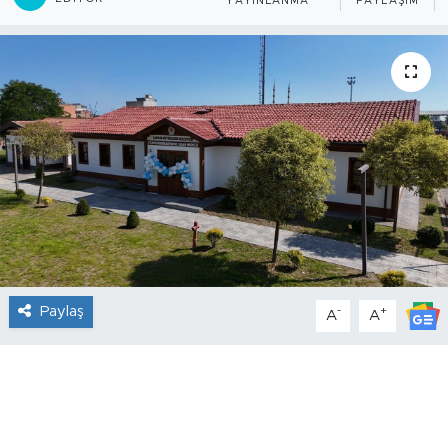
YAYINLANMA
PAYLAŞIM
Paylaş
-
+
A
A