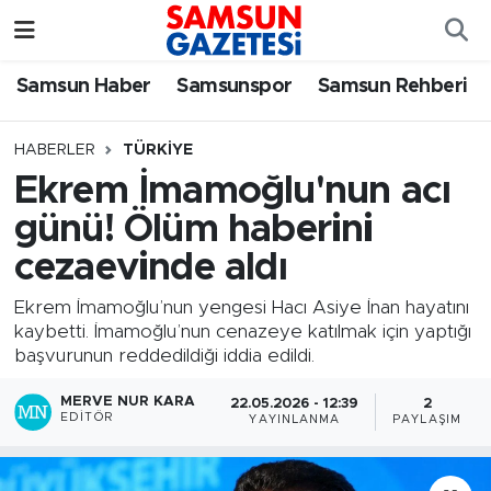
Samsun Haber
Samsun Nöbetçi Eczaneler
Samsun Haber
Samsunspor
Samsun Rehberi
Samsunspor
Samsun Hava Durumu
HABERLER
TÜRKIYE
Ekrem İmamoğlu'nun acı
Samsun Rehberi
SAMSUN Namaz Vakitleri
günü! Ölüm haberini
Resmi İlanlar
Samsun Trafik Yoğunluk Haritası
cezaevinde aldı
Süper Lig Puan Durumu ve Fikstür
Ekrem İmamoğlu’nun yengesi Hacı Asiye İnan hayatını
kaybetti. İmamoğlu’nun cenazeye katılmak için yaptığı
başvurunun reddedildiği iddia edildi.
Tüm Manşetler
MERVE NUR KARA
22.05.2026 - 12:39
2
Son Dakika Haberleri
EDITÖR
YAYINLANMA
PAYLAŞIM
Haber Arşivi