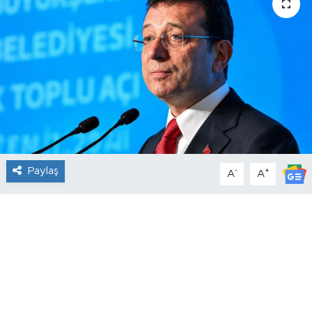
Paylaş
-
+
A
A