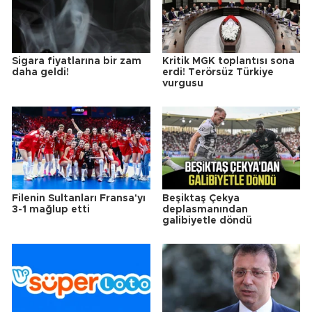
Sigara fiyatlarına bir zam
Kritik MGK toplantısı sona
daha geldi!
erdi! Terörsüz Türkiye
vurgusu
Filenin Sultanları Fransa'yı
Beşiktaş Çekya
3-1 mağlup etti
deplasmanından
galibiyetle döndü