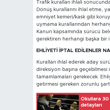
Trafik kuralları ihlali sonucund
Dönüş kurallarını ihlal etme, y
emniyet kemeri/kask gibi koru
uymama kurallarından herhangi b
Kanun kapsamında sürücü belges
gerektiren herhangi başka bir ih
EHLİYETİ İPTAL EDİLENLER N
Kuralları ihlal ederek aday sürü
direksiyon başına geçebilmesi i
tamamlamaları gerekecek. Ehliy
getirmesi gereken zorunlu şartl
Okullara 30 
detayları