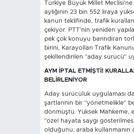
Türkiye Büyük Millet Meclisi'
aylığının 23 bin 552 liraya yük
kanun teklifinde, trafik kurallar
çekiyor. PTT'nin yeniden yapıl
pek çok konuyu barındıran tor
birini, Karayolları Trafik Kanun
şekillendirilen "aday sürücü" 
AYM İPTAL ETMİŞTİ! KURAL
BELİRLENİYOR
Aday sürücülük uygulaması da
şartlarının bir "yönetmelikle"
dönmüştü. Yüksek Mahkeme, ehli
"özel hayata saygı gösterilmes
olduğunu; araba kullanmanın öz