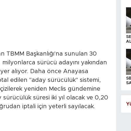
S
AL
ından TBMM Başkanlığı'na sunulan 30
, milyonlarca sürücü adayını yakından
er yer alıyor. Daha önce Anayasa
S
al edilen "aday sürücülük" sistemi,
SA
de çizilerek yeniden Meclis gündemine
 sürücülük süresi iki yıl olacak ve 0,20
Yü
ğrudan iptali için yeterli sayılacak.