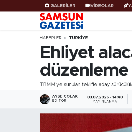
GALERİLER
VİDEOLAR
Y
Samsun Haber
Samsun Nöbetçi Eczaneler
Samsunspor
Samsun Hava Durumu
HABERLER
TÜRKIYE
Ehliyet alac
Samsun Rehberi
SAMSUN Namaz Vakitleri
düzenleme 
Resmi İlanlar
Samsun Trafik Yoğunluk Haritası
Süper Lig Puan Durumu ve Fikstür
TBMM'ye sunulan teklifle aday sürücülük sis
AYŞE ÇOLAK
Tüm Manşetler
03.07.2026 - 14:40
EDITÖR
YAYINLANMA
Son Dakika Haberleri
Haber Arşivi