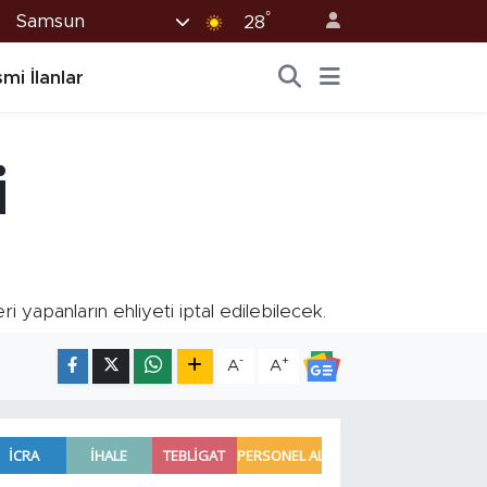
°
Samsun
28
mi İlanlar
i
ri yapanların ehliyeti iptal edilebilecek.
-
+
A
A