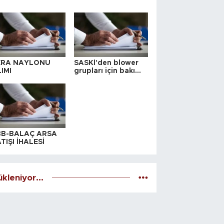
ERA NAYLONU
SASKİ'den blower
IMI
grupları için bakım
ihalesi
BB-BALAÇ ARSA
TIŞI İHALESİ
kleniyor...