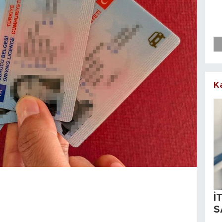
K
İ
S