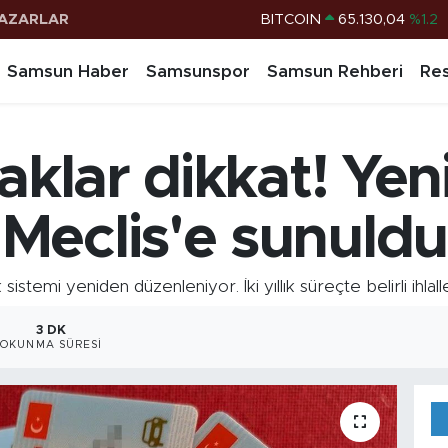
AZARLAR
DOLAR
47,7106
%0.17
EURO
55,1652
%0.27
Samsun Haber
Samsunspor
Samsun Rehberi
Res
STERLİN
64,4046
%0.35
G.ALTIN
6618.49
%2.12
aklar dikkat! Yen
BİST100
13.773
%-19
BITCOIN
65.130,04
%1.2
Meclis'e sunuldu
temi yeniden düzenleniyor. İki yıllık süreçte belirli ihlalle
3 DK
OKUNMA SÜRESI