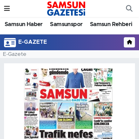
Samsun Haber
Samsun Nöbetçi Eczaneler
Samsun Haber
Samsunspor
Samsun Rehberi
Samsunspor
Samsun Hava Durumu
E-GAZETE
E-Gazete
Samsun Rehberi
SAMSUN Namaz Vakitleri
Resmi İlanlar
Samsun Trafik Yoğunluk Haritası
Süper Lig Puan Durumu ve Fikstür
Tüm Manşetler
Son Dakika Haberleri
Haber Arşivi