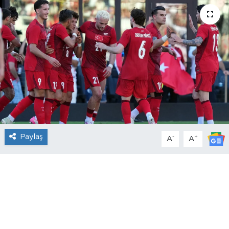
Paylaş
-
+
A
A