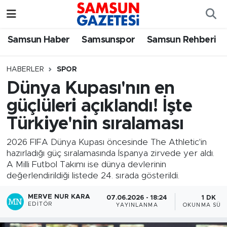
Samsun Haber
Samsun Nöbetçi Eczaneler
Samsun Haber
Samsunspor
Samsun Rehberi
Samsunspor
Samsun Hava Durumu
HABERLER
SPOR
Dünya Kupası'nın en
Samsun Rehberi
SAMSUN Namaz Vakitleri
güçlüleri açıklandı! İşte
Resmi İlanlar
Samsun Trafik Yoğunluk Haritası
Türkiye'nin sıralaması
Süper Lig Puan Durumu ve Fikstür
2026 FIFA Dünya Kupası öncesinde The Athletic'in
hazırladığı güç sıralamasında İspanya zirvede yer aldı.
A Milli Futbol Takımı ise dünya devlerinin
Tüm Manşetler
değerlendirildiği listede 24. sırada gösterildi.
Son Dakika Haberleri
MERVE NUR KARA
07.06.2026 - 18:24
1 DK
EDITÖR
YAYINLANMA
OKUNMA SÜRE
Haber Arşivi