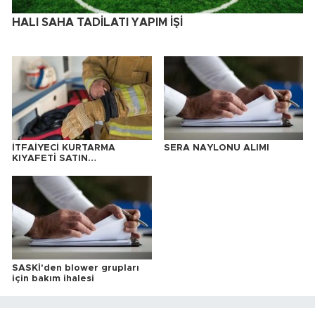
HALI SAHA TADİLATI YAPIM İŞİ
İTFAİYECİ KURTARMA
SERA NAYLONU ALIMI
KIYAFETİ SATIN
ALINACAKTIR
SASKİ'den blower grupları
için bakım ihalesi