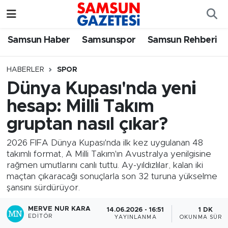
Samsun Haber
Samsun Nöbetçi Eczaneler
Samsun Haber
Samsunspor
Samsun Rehberi
Samsunspor
Samsun Hava Durumu
HABERLER
SPOR
Dünya Kupası'nda yeni
Samsun Rehberi
SAMSUN Namaz Vakitleri
hesap: Milli Takım
Resmi İlanlar
Samsun Trafik Yoğunluk Haritası
gruptan nasıl çıkar?
Süper Lig Puan Durumu ve Fikstür
2026 FIFA Dünya Kupası'nda ilk kez uygulanan 48
takımlı format, A Milli Takım'ın Avustralya yenilgisine
rağmen umutlarını canlı tuttu. Ay-yıldızlılar, kalan iki
Tüm Manşetler
maçtan çıkaracağı sonuçlarla son 32 turuna yükselme
şansını sürdürüyor.
Son Dakika Haberleri
MERVE NUR KARA
14.06.2026 - 16:51
1 DK
EDITÖR
YAYINLANMA
OKUNMA SÜRES
Haber Arşivi