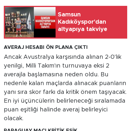
Samsun
Kadıköyspor'dan
altyapıya takviye
AVERAJ HESABI ÖN PLANA ÇIKTI
Ancak Avustralya karşısında alınan 2-0'lık
yenilgi, Milli Takım'ın turnuvaya eksi 2
averajla başlamasına neden oldu. Bu
nedenle kalan maçlarda alınacak puanların
yanı sıra skor farkı da kritik önem taşıyacak.
En iyi üçüncülerin belirleneceği sıralamada
puan eşitliği halinde averaj belirleyici
olacak.
PARAGUAY MAÇI KRİTİK EŞİK