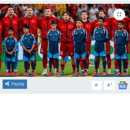
Paylaş
-
+
A
A