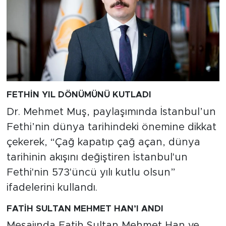
FETHİN YIL DÖNÜMÜNÜ KUTLADI
Dr. Mehmet Muş, paylaşımında İstanbul’un
Fethi’nin dünya tarihindeki önemine dikkat
çekerek, “Çağ kapatıp çağ açan, dünya
tarihinin akışını değiştiren İstanbul'un
Fethi'nin 573'üncü yılı kutlu olsun”
ifadelerini kullandı.
FATİH SULTAN MEHMET HAN’I ANDI
Mesajında Fatih Sultan Mehmet Han ve