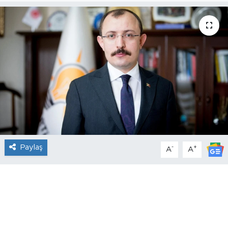
Paylaş
-
+
A
A