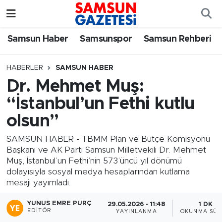
Samsun Haber
Samsun Nöbetçi Eczaneler
Samsun Haber
Samsunspor
Samsun Rehberi
Samsunspor
Samsun Hava Durumu
HABERLER
SAMSUN HABER
Dr. Mehmet Muş:
Samsun Rehberi
SAMSUN Namaz Vakitleri
“İstanbul’un Fethi kutlu
Resmi İlanlar
Samsun Trafik Yoğunluk Haritası
olsun”
Süper Lig Puan Durumu ve Fikstür
SAMSUN HABER - TBMM Plan ve Bütçe Komisyonu
Başkanı ve AK Parti Samsun Milletvekili Dr. Mehmet
Muş, İstanbul’un Fethi’nin 573’üncü yıl dönümü
Tüm Manşetler
dolayısıyla sosyal medya hesaplarından kutlama
mesajı yayımladı.
Son Dakika Haberleri
YUNUS EMRE PURÇ
29.05.2026 - 11:48
1 DK
EDITÖR
YAYINLANMA
OKUNMA SÜR
Haber Arşivi