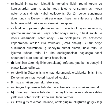
c)
İsteklinin şahsen işlettiği iş yerlerine ilişkin resmi kurum ve
kuruluşlardan alınmış açılış veya işletme ruhsatının aslı veya
noter onaylı örneği kabul edilecektir. Bu tür belge sunulması
durumunda İş Deneyim süresi olarak, ihale tarihi ile açılış ruhsat
tarihi arasındaki süre esas alınarak hesaplanır.
ç)
İsteklinin şahsen işletme ruhsatı üzerinde olmayan yerler için;
işletme ruhsatının asıl veya noter onaylı sureti, ruhsat sahibi ile
istekli arasındaki noter onaylı kira sözleşmesi ve sözleşme
kapsamında kesilen kira faturaları (SMM onaylı). Bu tür belge
sunulması durumunda İş Deneyim süresi olarak, ihale tarihi ile
işletme ruhsat tarihi ile kira sözleşmesinin başlangıç tarihi
arasındaki süre esas alınarak hesaplanır.
d)
İsteklinin tüzel kişiliklerden alacağı referans yazıları iş deneyimi
olarak kabul edilmez.
e)
İsteklinin Ortak girişim olması durumunda ortaklardan birisinin İş
Deneyimi sunması yeterli kabul edilecektir.
8.
İmza sirküleri vermek. İsteklinin;
a)
Gerçek kişi olması halinde, noter tasdikli imza sirküleri vermek.
b)
Tüzel kişi olması halinde, tüzel kişiliği temsilen ihaleye katılan
yetkilinin noter tasdikli imza sirkülerini vermek.
c)
Ortak girişim olması halinde, ortak girişimi oluşturan gerçek kişi