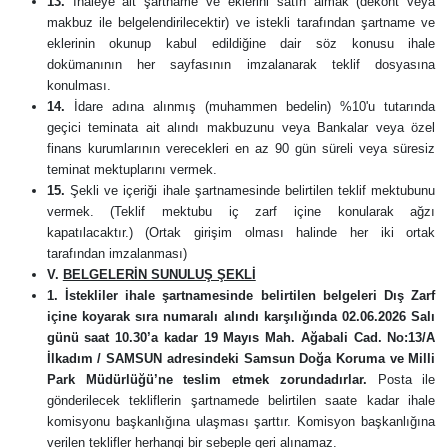
13.
İhaleye ait şartname ve eklerini satın almak (dekont veya
makbuz ile belgelendirilecektir) ve istekli tarafından şartname ve
eklerinin okunup kabul edildiğine dair söz konusu ihale
dokümanının her sayfasının imzalanarak teklif dosyasına
konulması.
14.
İdare adına alınmış (muhammen bedelin) %10'u tutarında
geçici teminata ait alındı makbuzunu veya Bankalar veya özel
finans kurumlarının verecekleri en az 90 gün süreli veya süresiz
teminat mektuplarını vermek.
15.
Şekli ve içeriği ihale şartnamesinde belirtilen teklif mektubunu
vermek. (Teklif mektubu iç zarf içine konularak ağzı
kapatılacaktır.) (Ortak girişim olması halinde her iki ortak
tarafından imzalanması)
V.
BELGELERİN SUNULUŞ ŞEKLİ
1.
İstekliler ihale şartnamesinde belirtilen belgeleri Dış Zarf
içine koyarak sıra numaralı alındı karşılığında 02.06.2026 Salı
günü saat 10.30’a kadar 19 Mayıs Mah. Ağabali Cad. No:13/A
İlkadım / SAMSUN adresindeki Samsun Doğa Koruma ve Milli
Park Müdürlüğü’ne teslim etmek zorundadırlar.
Posta ile
gönderilecek tekliflerin şartnamede belirtilen saate kadar ihale
komisyonu başkanlığına ulaşması şarttır. Komisyon başkanlığına
verilen teklifler herhangi bir sebeple geri alınamaz.