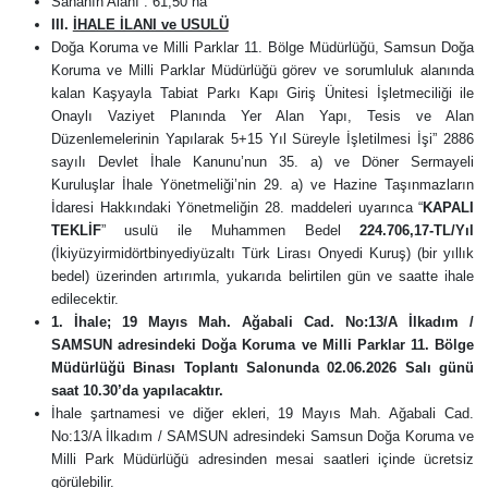
Sahanın Alanı : 61,50 ha
III.
İHALE İLANI ve USULÜ
Doğa Koruma ve Milli Parklar 11. Bölge Müdürlüğü, Samsun Doğa
Koruma ve Milli Parklar Müdürlüğü görev ve sorumluluk alanında
kalan
Kaşyayla Tabiat Parkı Kapı Giriş Ünitesi İşletmeciliği ile
Onaylı Vaziyet Planında Yer Alan Yapı, Tesis ve Alan
Düzenlemelerinin Yapılarak 5+15 Yıl Süreyle İşletilmesi İşi
” 2886
sayılı Devlet İhale Kanunu’nun 35. a) ve Döner Sermayeli
Kuruluşlar İhale Yönetmeliği’nin 29. a) ve Hazine Taşınmazların
İdaresi Hakkındaki Yönetmeliğin 28. maddeleri uyarınca “
KAPALI
TEKLİF
” usulü ile Muhammen Bedel
224.706,17-TL/Yıl
(
İkiyüzyirmidörtbinyediyüzaltı Türk Lirası Onyedi Kuruş
) (bir yıllık
bedel) üzerinden artırımla, yukarıda belirtilen gün ve saatte ihale
edilecektir.
1.
İhale; 19 Mayıs Mah. Ağabali Cad. No:13/A İlkadım /
SAMSUN adresindeki Doğa Koruma ve Milli Parklar 11. Bölge
Müdürlüğü Binası Toplantı Salonunda 02.06.2026 Salı günü
saat 10.30’da yapılacaktır.
İhale şartnamesi ve diğer ekleri, 19 Mayıs Mah. Ağabali Cad.
No:13/A İlkadım / SAMSUN adresindeki
Samsun Doğa Koruma ve
Milli Park Müdürlüğü adresinden mesai saatleri içinde ücretsiz
görülebilir.