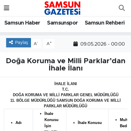
Samsun Haber
Samsun Nöbetçi Eczaneler
Samsun Haber
Samsunspor
Samsun Rehberi
Samsunspor
Samsun Hava Durumu
Paylaş
-
+
09.05.2026 - 00:00
A
A
Samsun Rehberi
SAMSUN Namaz Vakitleri
Doğa Koruma ve Milli Parklar’dan
Resmi İlanlar
Samsun Trafik Yoğunluk Haritası
İhale İlanı
Süper Lig Puan Durumu ve Fikstür
İHALE İLANI
T.C.
DOĞA KORUMA VE MİLLİ PARKLAR GENEL MÜDÜRLÜĞÜ
Tüm Manşetler
11. BÖLGE MÜDÜRLÜĞÜ SAMSUN DOĞA KORUMA VE MİLLİ
PARKLAR MÜDÜRLÜĞÜ
Son Dakika Haberleri
İhale
Konusu
Muha
Adı
İhale Konusu
İşin
Bedel 
Haber Arşivi