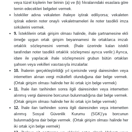
veya tüzel kişilerin her birinin (a) ve (b) fıkralarındaki esaslara göre
temin edecekleri belgeleri vermek.
İstekliler adına vekaleten ihaleye iştirak ediliyorsa; vekaleten
iştirak edenin noter onaylı vekaletnameleri ile noter tasdikli imza
sirkülerini vermek.
9.
İsteklilerin ortak girişim olması halinde, ihale şartnamesine ekli
örneğe uygun ortak girişim beyannamesi ile ortaklarca imzalı
ortaklık sözleşmesini vermek. (İhale üzerinde kalan istekli
tarafından noter tasdikli ortaklık sözleşmesi ayrıca verilir.) Ayrıca,
idare ile yapılacak ihale sözleşmesini grubun bütün ortakları
şahsen veya vekilleri vasıtasıyla imzalarlar.
10.
İhalenin gerçekleştirildiği yıl içerisinde vergi dairesinden veya
internetten alınan vergi mükellefi olunduğuna dair belge vermek.
(Ortak girişim olması halinde her iki ortak için belge vermek)
11.
İhale ilan tarihinden sonra ilgili dairesinden veya internetten
alınmış vergi dairesine borcunun bulunmadığına dair belge vermek.
(Ortak girişim olması halinde her iki ortak için belge vermek)
12.
İhale ilan tarihinden sonra ilgili dairesinden veya internetten
alınmış Sosyal Güvenlik Kurumu (SGK)’ya borcunun
bulunmadığına dair belge vermek. (Ortak girişim olması halinde her
iki ortak için belge vermek)