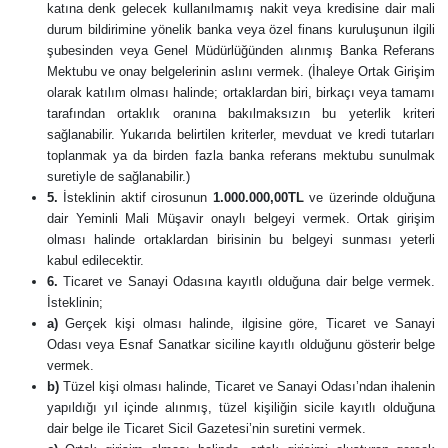
katına denk gelecek kullanılmamış nakit veya kredisine dair mali
durum bildirimine yönelik banka veya özel finans kuruluşunun ilgili
şubesinden veya Genel Müdürlüğünden alınmış Banka Referans
Mektubu ve onay belgelerinin aslını vermek. (İhaleye Ortak Girişim
olarak katılım olması halinde; ortaklardan biri, birkaçı veya tamamı
tarafından ortaklık oranına bakılmaksızın bu yeterlik kriteri
sağlanabilir. Yukarıda belirtilen kriterler, mevduat ve kredi tutarları
toplanmak ya da birden fazla banka referans mektubu sunulmak
suretiyle de sağlanabilir.)
5.
İsteklinin aktif cirosunun
1.000.000,00TL
ve üzerinde olduğuna
dair Yeminli Mali Müşavir onaylı belgeyi vermek. Ortak girişim
olması halinde ortaklardan birisinin bu belgeyi sunması yeterli
kabul edilecektir.
6.
Ticaret ve Sanayi Odasına kayıtlı olduğuna dair belge vermek.
İsteklinin;
a)
Gerçek kişi olması halinde, ilgisine göre, Ticaret ve Sanayi
Odası veya Esnaf Sanatkar siciline kayıtlı olduğunu gösterir belge
vermek.
b)
Tüzel kişi olması halinde, Ticaret ve Sanayi Odası’ndan ihalenin
yapıldığı yıl içinde alınmış, tüzel kişiliğin sicile kayıtlı olduğuna
dair belge ile Ticaret Sicil Gazetesi’nin suretini vermek.