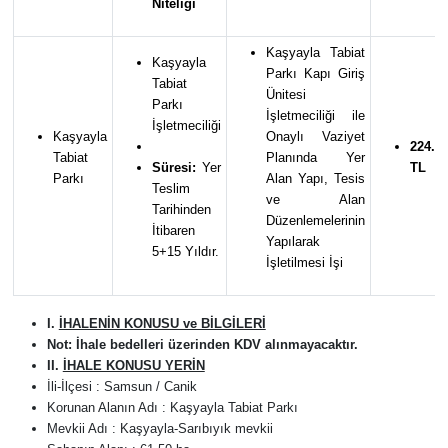
Niteliği
Kaşyayla Tabiat
Kaşyayla
Parkı Kapı Giriş
Tabiat
Ünitesi
Parkı
İşletmeciliği ile
İşletmeciliği
Kaşyayla
Onaylı Vaziyet
224.70
Tabiat
Planında Yer
Süresi:
Yer
TL
Parkı
Alan Yapı, Tesis
Teslim
ve Alan
Tarihinden
Düzenlemelerinin
İtibaren
Yapılarak
5+15 Yıldır.
İşletilmesi İşi
I.
İHALENİN KONUSU ve BİLGİLERİ
Not: İhale bedelleri üzerinden KDV alınmayacaktır.
II.
İHALE KONUSU YERİN
İli-İlçesi : Samsun / Canik
Korunan Alanın Adı : Kaşyayla Tabiat Parkı
Mevkii Adı : Kaşyayla-Sarıbıyık mevkii