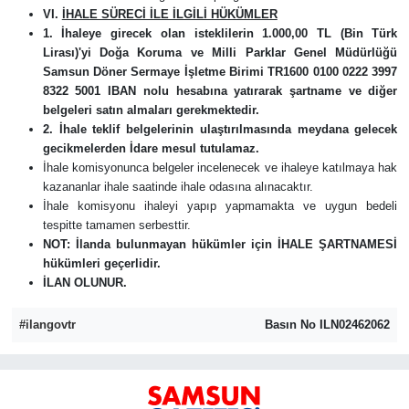
VI.
İHALE SÜRECİ İLE İLGİLİ HÜKÜMLER
1.
İhaleye girecek olan isteklilerin 1.000,00 TL (Bin Türk
Lirası)'yi Doğa Koruma ve Milli Parklar Genel Müdürlüğü
Samsun Döner Sermaye İşletme Birimi TR1600 0100 0222 3997
8322 5001 IBAN nolu hesabına yatırarak şartname ve diğer
belgeleri satın almaları gerekmektedir.
2.
İhale teklif belgelerinin ulaştırılmasında meydana gelecek
gecikmelerden İdare mesul tutulamaz.
İhale komisyonunca belgeler incelenecek ve ihaleye katılmaya hak
kazananlar ihale saatinde ihale odasına alınacaktır.
İhale komisyonu ihaleyi yapıp yapmamakta ve uygun bedeli
tespitte tamamen serbesttir.
NOT: İlanda bulunmayan hükümler için İHALE ŞARTNAMESİ
hükümleri geçerlidir.
İLAN OLUNUR.
#ilangovtr
Basın No ILN02462062