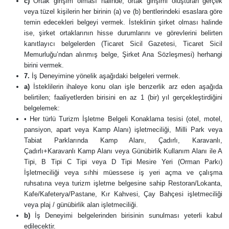
c)
Ortak girişim olması halinde, ortak girişimi oluşturan gerçek
veya tüzel kişilerin her birinin (a) ve (b) bentlerindeki esaslara göre
temin edecekleri belgeyi vermek. İsteklinin şirket olması halinde
ise, şirket ortaklarının hisse durumlarını ve görevlerini belirten
kanıtlayıcı belgelerden (Ticaret Sicil Gazetesi, Ticaret Sicil
Memurluğu’ndan alınmış belge, Şirket Ana Sözleşmesi) herhangi
birini vermek.
7.
İş Deneyimine yönelik aşağıdaki belgeleri vermek.
a)
İsteklilerin ihaleye konu olan işle benzerlik arz eden aşağıda
belirtilen; faaliyetlerden birisini en az 1 (bir) yıl gerçekleştirdiğini
belgelemek:
• Her türlü Turizm İşletme Belgeli Konaklama tesisi (otel, motel,
pansiyon, apart veya Kamp Alanı) işletmeciliği, Milli Park veya
Tabiat Parklarında Kamp Alanı, Çadırlı, Karavanlı,
Çadırlı+Karavanlı Kamp Alanı veya Günübirlik Kullanım Alanı ile A
Tipi, B Tipi C Tipi veya D Tipi Mesire Yeri (Orman Parkı)
İşletmeciliği veya sıhhi müessese iş yeri açma ve çalışma
ruhsatına veya turizm işletme belgesine sahip Restoran/Lokanta,
Kafe/Kafeterya/Pastane, Kır Kahvesi, Çay Bahçesi işletmeciliği
veya plaj / günübirlik alan işletmeciliği.
b)
İş Deneyimi belgelerinden birisinin sunulması yeterli kabul
edilecektir.