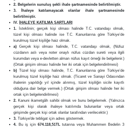
2.
Belgelerin sunuluş şekli ihale şartnamesinde belirtilmiştir.
3.
İhaleye katılamayacak olanlar ihale şartnamesinde
belirtilmiştir.
IV.
İHALEYE KATILMA ŞARTLARI
1.
İsteklinin; gerçek kişi olması halinde T.C. vatandaşı olmak,
tüzel kişi olması halinde ise T.C. Kanunlarına göre Türkiye’de
kurulmuş tüzel kişiliğe haiz olmak.
a)
Gerçek kişi olması halinde, T.C. vatandaşı olmak, (Nüfuz
cüzdanın aslı veya noter onaylı nüfus cüzdan sureti veya ilgili
kurumdan veya e-devletten alman nüfus kayıt örneği ile belgelenir.)
(Ortak girişim olması halinde her iki ortak için belgelendirilmesi)
b)
Tüzel kişi olması halinde, T.C. Kanunlarına göre Türkiye’de
kurulmuş tüzel kişiliğe haiz olmak. (Ticaret ve Sanayi Odasından
ihalenin yapıldığı yıl içinde alınmış, tüzel kişiliğin sicile kayıtlı
olduğuna dair belge vermek.) (Ortak girişim olması halinde her iki
ortak için belgelendirilmesi)
2.
Kanuni ikametgâh sahibi olmak ve bunu belgelemek. (Yalnızca
gerçek kişi olarak ihaleye katılımda bulunanlar veya ortak
girişimde gerçek kişi ortak olanlar tarafından verilecektir.)
3.
Türkiye'de tebligat için adres göstermek.
4.
Bu iş için
674.118,51TL
tutarına veya Muhammen Bedelin 3