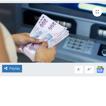
Paylaş
-
+
A
A