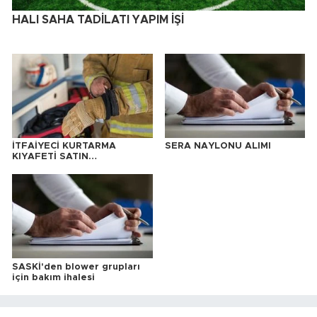
HALI SAHA TADİLATI YAPIM İŞİ
İTFAİYECİ KURTARMA
SERA NAYLONU ALIMI
KIYAFETİ SATIN
ALINACAKTIR
SASKİ'den blower grupları
için bakım ihalesi