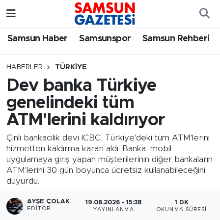
Samsun Haber
Samsun Nöbetçi Eczaneler
Samsun Haber
Samsunspor
Samsun Rehberi
Samsunspor
Samsun Hava Durumu
HABERLER
TÜRKIYE
Dev banka Türkiye
Samsun Rehberi
SAMSUN Namaz Vakitleri
genelindeki tüm
Resmi İlanlar
Samsun Trafik Yoğunluk Haritası
ATM'lerini kaldırıyor
Süper Lig Puan Durumu ve Fikstür
Çinli bankacılık devi ICBC, Türkiye'deki tüm ATM'lerini
hizmetten kaldırma kararı aldı. Banka, mobil
uygulamaya giriş yapan müşterilerinin diğer bankaların
Tüm Manşetler
ATM'lerini 30 gün boyunca ücretsiz kullanabileceğini
duyurdu.
Son Dakika Haberleri
AYŞE ÇOLAK
19.06.2026 - 15:38
1 DK
EDITÖR
YAYINLANMA
OKUNMA SÜRESI
Haber Arşivi