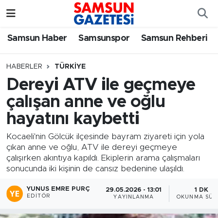
Samsun Haber
Samsun Nöbetçi Eczaneler
Samsun Haber
Samsunspor
Samsun Rehberi
Samsunspor
Samsun Hava Durumu
HABERLER
TÜRKIYE
Dereyi ATV ile geçmeye
Samsun Rehberi
SAMSUN Namaz Vakitleri
çalışan anne ve oğlu
Resmi İlanlar
Samsun Trafik Yoğunluk Haritası
hayatını kaybetti
Süper Lig Puan Durumu ve Fikstür
Kocaeli'nin Gölcük ilçesinde bayram ziyareti için yola
çıkan anne ve oğlu, ATV ile dereyi geçmeye
çalışırken akıntıya kapıldı. Ekiplerin arama çalışmaları
Tüm Manşetler
sonucunda iki kişinin de cansız bedenine ulaşıldı.
Son Dakika Haberleri
YUNUS EMRE PURÇ
29.05.2026 - 13:01
1 DK
EDITÖR
YAYINLANMA
OKUNMA SÜR
Haber Arşivi