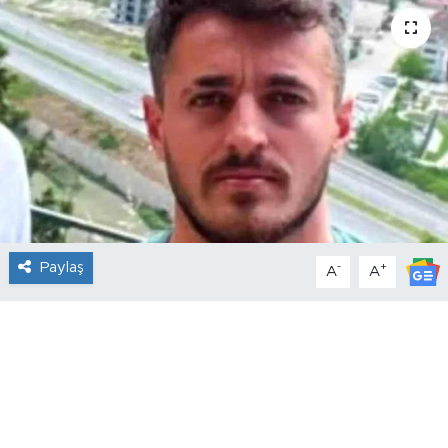
Paylaş
-
+
A
A