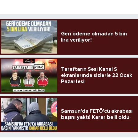
Geri ödeme olmadan 5 bin
lira veriliyor!
Taraftarın Sesi Kanal S
ekranlarında sizlerle 22 Ocak
Pazartesi
Samsun'da FETÖ'cü akrabası
başını yaktı! Karar belli oldu