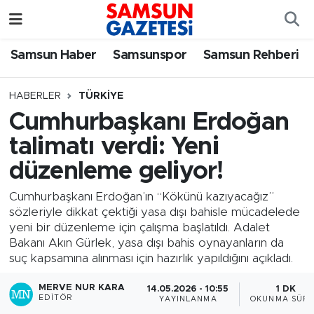
Samsun Haber
Samsun Nöbetçi Eczaneler
Samsun Haber
Samsunspor
Samsun Rehberi
Samsunspor
Samsun Hava Durumu
HABERLER
TÜRKIYE
Cumhurbaşkanı Erdoğan
Samsun Rehberi
SAMSUN Namaz Vakitleri
talimatı verdi: Yeni
Resmi İlanlar
Samsun Trafik Yoğunluk Haritası
düzenleme geliyor!
Süper Lig Puan Durumu ve Fikstür
Cumhurbaşkanı Erdoğan’ın “Kökünü kazıyacağız”
sözleriyle dikkat çektiği yasa dışı bahisle mücadelede
yeni bir düzenleme için çalışma başlatıldı. Adalet
Tüm Manşetler
Bakanı Akın Gürlek, yasa dışı bahis oynayanların da
suç kapsamına alınması için hazırlık yapıldığını açıkladı.
Son Dakika Haberleri
MERVE NUR KARA
14.05.2026 - 10:55
1 DK
EDITÖR
YAYINLANMA
OKUNMA SÜRE
Haber Arşivi