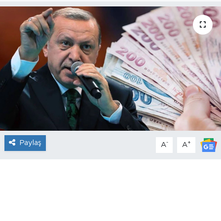
Paylaş
-
+
A
A