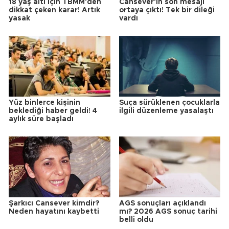
18 yaş altı için TBMM'den
Cansever'in son mesajı
dikkat çeken karar! Artık
ortaya çıktı! Tek bir dileği
yasak
vardı
Yüz binlerce kişinin
Suça sürüklenen çocuklarla
beklediği haber geldi! 4
ilgili düzenleme yasalaştı
aylık süre başladı
Şarkıcı Cansever kimdir?
AGS sonuçları açıklandı
Neden hayatını kaybetti
mı? 2026 AGS sonuç tarihi
belli oldu