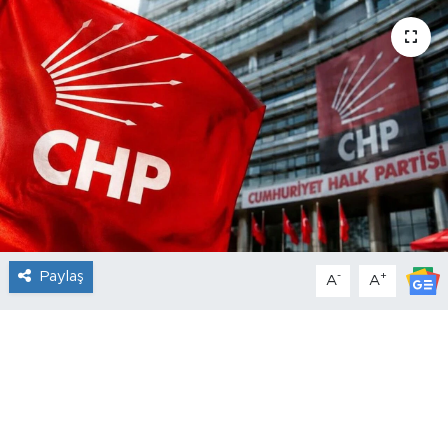
Paylaş
-
+
A
A