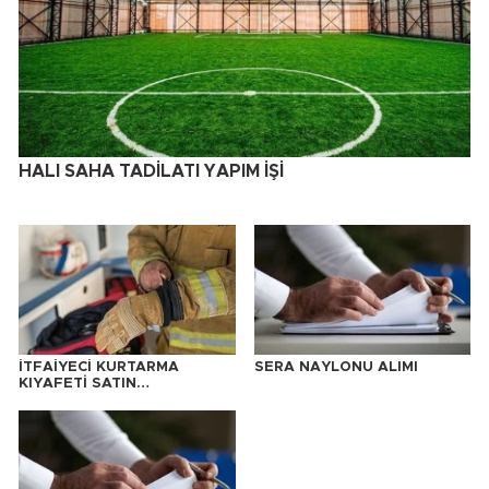
HALI SAHA TADİLATI YAPIM İŞİ
İTFAİYECİ KURTARMA
SERA NAYLONU ALIMI
KIYAFETİ SATIN
ALINACAKTIR