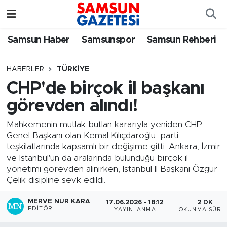
Samsun Haber
Samsun Nöbetçi Eczaneler
Samsun Haber
Samsunspor
Samsun Rehberi
Samsunspor
Samsun Hava Durumu
HABERLER
TÜRKIYE
CHP'de birçok il başkanı
Samsun Rehberi
SAMSUN Namaz Vakitleri
görevden alındı!
Resmi İlanlar
Samsun Trafik Yoğunluk Haritası
Mahkemenin mutlak butlan kararıyla yeniden CHP
Genel Başkanı olan Kemal Kılıçdaroğlu, parti
Süper Lig Puan Durumu ve Fikstür
teşkilatlarında kapsamlı bir değişime gitti. Ankara, İzmir
ve İstanbul'un da aralarında bulunduğu birçok il
Tüm Manşetler
yönetimi görevden alınırken, İstanbul İl Başkanı Özgür
Çelik disipline sevk edildi.
Son Dakika Haberleri
MERVE NUR KARA
17.06.2026 - 18:12
2 DK
EDITÖR
YAYINLANMA
OKUNMA SÜRES
Haber Arşivi