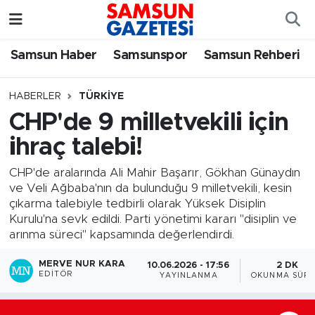
Samsun Haber
Samsun Nöbetçi Eczaneler
Samsun Haber
Samsunspor
Samsun Rehberi
Samsunspor
Samsun Hava Durumu
HABERLER
TÜRKIYE
CHP'de 9 milletvekili için
Samsun Rehberi
SAMSUN Namaz Vakitleri
ihraç talebi!
Resmi İlanlar
Samsun Trafik Yoğunluk Haritası
CHP'de aralarında Ali Mahir Başarır, Gökhan Günaydın
ve Veli Ağbaba'nın da bulunduğu 9 milletvekili, kesin
Süper Lig Puan Durumu ve Fikstür
çıkarma talebiyle tedbirli olarak Yüksek Disiplin
Kurulu'na sevk edildi. Parti yönetimi kararı "disiplin ve
Tüm Manşetler
arınma süreci" kapsamında değerlendirdi.
MERVE NUR KARA
10.06.2026 - 17:56
2 DK
Son Dakika Haberleri
EDITÖR
YAYINLANMA
OKUNMA SÜRE
Haber Arşivi