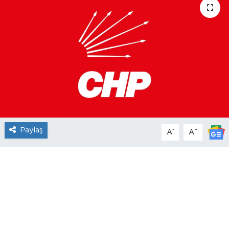
Paylaş
-
+
A
A