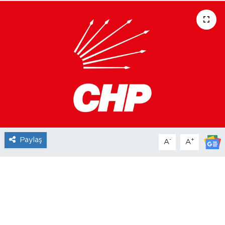
Paylaş
-
+
A
A