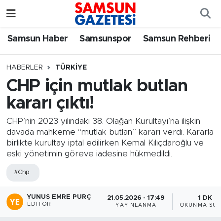
Samsun Haber
Samsun Nöbetçi Eczaneler
Samsun Haber
Samsunspor
Samsun Rehberi
Samsunspor
Samsun Hava Durumu
HABERLER
TÜRKIYE
CHP için mutlak butlan
Samsun Rehberi
SAMSUN Namaz Vakitleri
kararı çıktı!
Resmi İlanlar
Samsun Trafik Yoğunluk Haritası
CHP’nin 2023 yılındaki 38. Olağan Kurultayı’na ilişkin
davada mahkeme “mutlak butlan” kararı verdi. Kararla
Süper Lig Puan Durumu ve Fikstür
birlikte kurultay iptal edilirken Kemal Kılıçdaroğlu ve
eski yönetimin göreve iadesine hükmedildi.
Tüm Manşetler
#Chp
Son Dakika Haberleri
YUNUS EMRE PURÇ
21.05.2026 - 17:49
1 DK
EDITÖR
YAYINLANMA
OKUNMA SÜR
Haber Arşivi