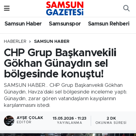
Samsun Haber
Samsun Nöbetçi Eczaneler
Samsun Haber
Samsunspor
Samsun Rehberi
Samsunspor
Samsun Hava Durumu
HABERLER
SAMSUN HABER
CHP Grup Başkanvekili
Samsun Rehberi
SAMSUN Namaz Vakitleri
Gökhan Günaydın sel
Resmi İlanlar
Samsun Trafik Yoğunluk Haritası
bölgesinde konuştu!
Süper Lig Puan Durumu ve Fikstür
SAMSUN HABER... CHP Grup Başkanvekili Gökhan
Günaydın, Havza’daki sel bölgesinde inceleme yaptı.
Günaydın, zarar gören vatandaşların kayıplarının
Tüm Manşetler
karşılanmasını istedi.
Son Dakika Haberleri
AYŞE ÇOLAK
15.05.2026 - 11:23
2 DK
EDITÖR
YAYINLANMA
OKUNMA SÜRESI
Haber Arşivi