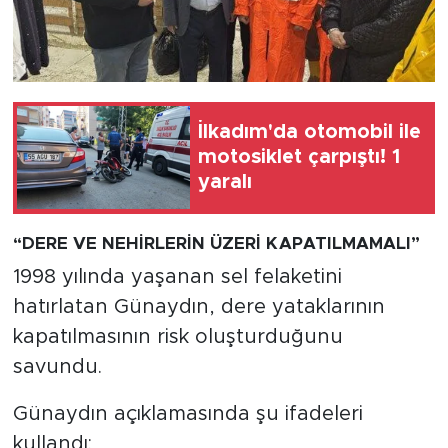
İlkadım'da otomobil ile
motosiklet çarpıştı! 1
yaralı
“DERE VE NEHİRLERİN ÜZERİ KAPATILMAMALI”
1998 yılında yaşanan sel felaketini
hatırlatan Günaydın, dere yataklarının
kapatılmasının risk oluşturduğunu
savundu.
Günaydın açıklamasında şu ifadeleri
kullandı: