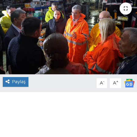
Paylaş
-
+
A
A