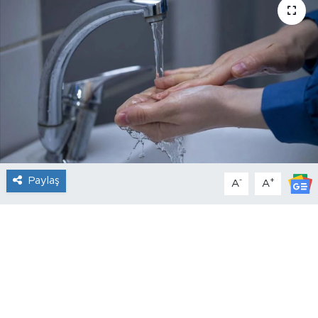
Paylaş
-
+
A
A