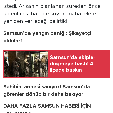
istedi. Arızanın planlanan süreden önce
giderilmesi halinde suyun mahallelere
yeniden verileceği belirtildi.
Samsun’da yangın paniği: Şikayetçi
oldular!
Samsun'da ekipler
düğmeye bastı! 4
ilçede baskın
Sahibini annesi sanıyor! Samsun'da
görenler dönüp bir daha bakıyor
DAHA FAZLA SAMSUN HABERİ İÇİN