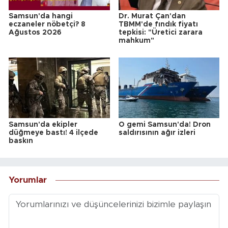
Samsun'da hangi
Dr. Murat Çan'dan
eczaneler nöbetçi? 8
TBMM'de fındık fiyatı
Ağustos 2026
tepkisi: "Üretici zarara
mahkum"
Samsun'da ekipler
O gemi Samsun'da! Dron
düğmeye bastı! 4 ilçede
saldırısının ağır izleri
baskın
Yorumlar