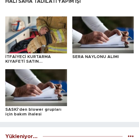
HALI SAHA TADİLATI YAPIM İŞİ
İTFAİYECİ KURTARMA
SERA NAYLONU ALIMI
KIYAFETİ SATIN
ALINACAKTIR
SASKİ'den blower grupları
için bakım ihalesi
Yükleniyor...