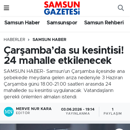
Samsun Haber
Samsun Nöbetçi Eczaneler
Samsun Haber
Samsunspor
Samsun Rehberi
Samsunspor
Samsun Hava Durumu
HABERLER
SAMSUN HABER
Çarşamba’da su kesintisi!
Samsun Rehberi
SAMSUN Namaz Vakitleri
24 mahalle etkilenecek
Resmi İlanlar
Samsun Trafik Yoğunluk Haritası
SAMSUN HABER- Samsun'un Çarşamba ilçesinde ana
şebekede meydana gelen arıza nedeniyle 3 Haziran
Süper Lig Puan Durumu ve Fikstür
Çarşamba günü 18.00-21.00 saatleri arasında 24
mahallede su kesintisi uygulanacak. Vatandaşların
Tüm Manşetler
gerekli önlemleri almaları istendi.
MERVE NUR KARA
03.06.2026 - 19:14
1
Son Dakika Haberleri
EDITÖR
YAYINLANMA
PAYLAŞIM
Haber Arşivi