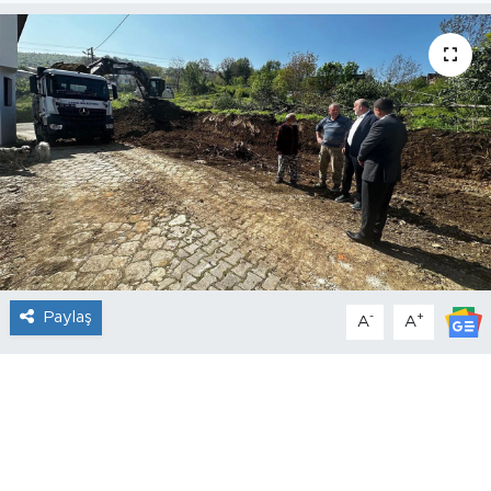
Paylaş
-
+
A
A