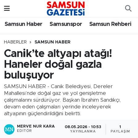
Samsun Haber
Samsun Nöbetçi Eczaneler
Samsun Haber
Samsunspor
Samsun Rehberi
Samsunspor
Samsun Hava Durumu
HABERLER
SAMSUN HABER
Canik’te altyapı atağı!
Samsun Rehberi
SAMSUN Namaz Vakitleri
Haneler doğal gazla
Resmi İlanlar
Samsun Trafik Yoğunluk Haritası
buluşuyor
Süper Lig Puan Durumu ve Fikstür
SAMSUN HABER - Canik Belediyesi, Dereler
Mahallesi’nde doğal gaz ve yol genişletme
çalışmalarını sürdürüyor. Başkan İbrahim Sandıkçı,
Tüm Manşetler
devam eden çalışmaları yerinde inceleyerek
altyapının güçlendirildiğini belirtti.
Son Dakika Haberleri
MERVE NUR KARA
08.05.2026 - 10:53
1
EDITÖR
YAYINLANMA
PAYLAŞIM
Haber Arşivi