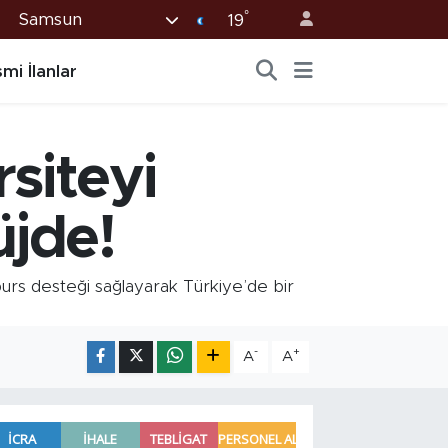
°
Samsun
19
mi İlanlar
siteyi
jde!
burs desteği sağlayarak Türkiye’de bir
-
+
A
A