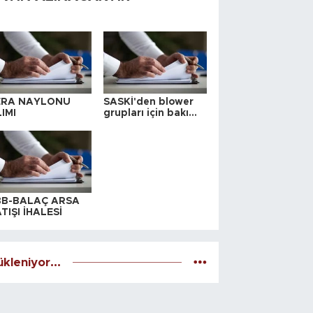
ERA NAYLONU
SASKİ'den blower
IMI
grupları için bakım
ihalesi
BB-BALAÇ ARSA
TIŞI İHALESİ
kleniyor...