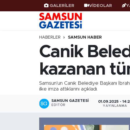
GALERİLER
VİDEOLAR
Y
Samsun Haber
Samsun Nöbetçi Eczaneler
Samsunspor
Samsun Hava Durumu
HABERLER
SAMSUN HABER
Canik Beled
Samsun Rehberi
SAMSUN Namaz Vakitleri
kazanan tü
Resmi İlanlar
Samsun Trafik Yoğunluk Haritası
Süper Lig Puan Durumu ve Fikstür
Samsun'un Canik Belediye Başkanı İbrahi
ilke imza attıklarını açıkladı.
Tüm Manşetler
SAMSUN GAZETESI
01.09.2025 - 14:
EDITÖR
YAYINLANMA
Son Dakika Haberleri
Haber Arşivi