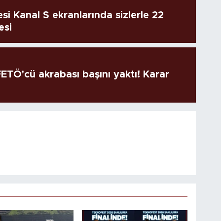
si Kanal S ekranlarında sizlerle 22
esi
TÖ'cü akrabası başını yaktı! Karar