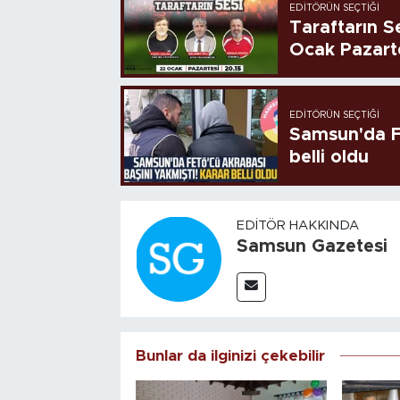
EDITÖRÜN SEÇTIĞI
Taraftarın Se
Ocak Pazart
EDITÖRÜN SEÇTIĞI
Samsun'da FE
belli oldu
EDITÖR HAKKINDA
Samsun Gazetesi
Bunlar da ilginizi çekebilir