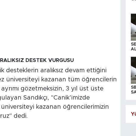
S
AL
ARALIKSIZ DESTEK VURGUSU
k desteklerin aralıksız devam ettiğini
 kez üniversiteyi kazanan tüm öğrencilerin
S
 ayrımı gözetmeksizin, 3 yıl üst üste
SA
gulayan Sandıkçı, "Canik’imizde
üniversiteyi kazanan öğrencilerimizin
Yü
ruz" dedi.