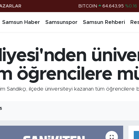
BITCOIN
64.643,95
%0.16
AZARLAR
DOLAR
47,6704
%0
Samsun Haber
Samsunspor
Samsun Rehberi
Res
EURO
55,0406
%-0.08
STERLİN
64,2143
%0
G.ALTIN
6500.87
%0.12
iyesi'nden üniver
BİST100
13.799
%70
m öğrencilere mü
m Sandıkçı, ilçede üniversiteyi kazanan tüm öğrencilere 
25