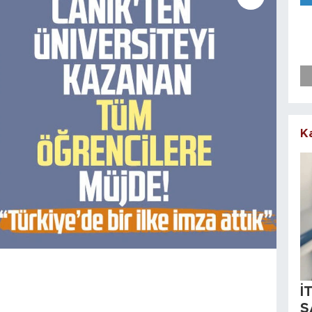
K
İ
S