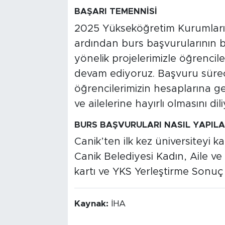
BAŞARI TEMENNİSİ
2025 Yükseköğretim Kurumları S
ardından burs başvurularının ba
yönelik projelerimizle öğrencil
devam ediyoruz. Başvuru süreci
öğrencilerimizin hesaplarına g
ve ailelerine hayırlı olmasını dil
BURS BAŞVURULARI NASIL YAPIL
Canik’ten ilk kez üniversiteyi 
Canik Belediyesi Kadın, Aile v
kartı ve YKS Yerleştirme Sonuç 
Kaynak:
İHA