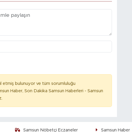
l etmiş bulunuyor ve tüm sorumluluğu
amsun Haber, Son Dakika Samsun Haberleri - Samsun
z.
Samsun Nöbetçi Eczaneler
Samsun Haber