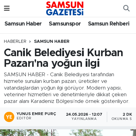
Samsun Haber
Samsun Nöbetçi Eczaneler
Samsun Haber
Samsunspor
Samsun Rehberi
Samsunspor
Samsun Hava Durumu
HABERLER
SAMSUN HABER
Canik Belediyesi Kurban
Samsun Rehberi
SAMSUN Namaz Vakitleri
Pazarı'na yoğun ilgi
Resmi İlanlar
Samsun Trafik Yoğunluk Haritası
SAMSUN HABER - Canik Belediyesi tarafından
hizmete sunulan kurban pazarı, üreticiler ve
Süper Lig Puan Durumu ve Fikstür
vatandaşlardan yoğun ilgi görüyor. Modern yapısı,
veteriner hizmetleri ve denetimleriyle dikkat çeken
Tüm Manşetler
pazar alanı Karadeniz Bölgesi’nde örnek gösteriliyor.
YUNUS EMRE PURÇ
24.05.2026 - 12:07
2 DK
Son Dakika Haberleri
EDITÖR
YAYINLANMA
OKUNMA SÜR
Haber Arşivi