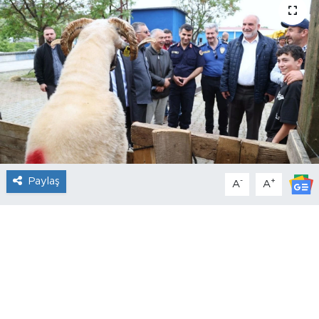
Paylaş
-
+
A
A