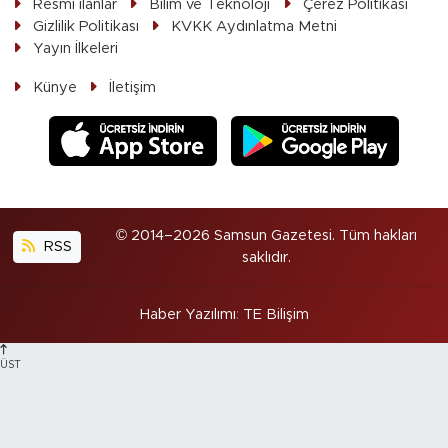
Resmi ilanlar
Bilim ve Teknoloji
Çerez Politikası
Gizlilik Politikası
KVKK Aydınlatma Metni
Yayın İlkeleri
Künye
İletişim
© 2014–2026 Samsun Gazetesi. Tüm hakları
RSS
saklıdır.
Haber Yazılımı
:
TE Bilişim
ÜST