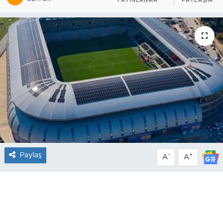
YAYINLANMA
PAYLAŞIM
Paylaş
-
+
A
A