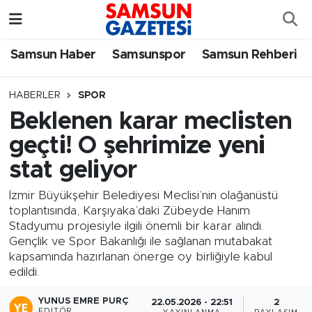
Samsun Haber
Samsun Nöbetçi Eczaneler
Samsun Haber
Samsunspor
Samsun Rehberi
Samsunspor
Samsun Hava Durumu
HABERLER
SPOR
Beklenen karar meclisten
Samsun Rehberi
SAMSUN Namaz Vakitleri
geçti! O şehrimize yeni
Resmi İlanlar
Samsun Trafik Yoğunluk Haritası
stat geliyor
Süper Lig Puan Durumu ve Fikstür
İzmir Büyükşehir Belediyesi Meclisi’nin olağanüstü
toplantısında, Karşıyaka’daki Zübeyde Hanım
Stadyumu projesiyle ilgili önemli bir karar alındı.
Tüm Manşetler
Gençlik ve Spor Bakanlığı ile sağlanan mutabakat
kapsamında hazırlanan önerge oy birliğiyle kabul
Son Dakika Haberleri
edildi.
Haber Arşivi
YUNUS EMRE PURÇ
22.05.2026 - 22:51
2
EDITÖR