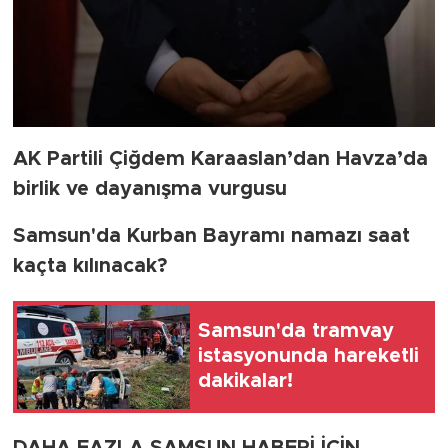
AK Partili Çiğdem Karaaslan’dan Havza’da
birlik ve dayanışma vurgusu
Samsun'da Kurban Bayramı namazı saat
kaçta kılınacak?
Samsun'da tramvay
istasyonunda hareketli
dakikalar!
DAHA FAZLA SAMSUN HABERİ İÇİN