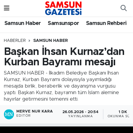
Samsun Haber
Samsun Nöbetçi Eczaneler
Samsun Haber
Samsunspor
Samsun Rehberi
Samsunspor
Samsun Hava Durumu
HABERLER
SAMSUN HABER
Başkan İhsan Kurnaz’dan
Samsun Rehberi
SAMSUN Namaz Vakitleri
Kurban Bayramı mesajı
Resmi İlanlar
Samsun Trafik Yoğunluk Haritası
SAMSUN HABER - İlkadım Belediye Başkanı İhsan
Kurnaz, Kurban Bayramı dolayısıyla yayımladığı
Süper Lig Puan Durumu ve Fikstür
mesajda birlik, beraberlik ve dayanışma vurgusu
yaptı. Başkan Kurnaz, bayramın tüm İslam alemine
Tüm Manşetler
hayırlar getirmesini temenni etti.
MERVE NUR KARA
26.05.2026 - 20:54
1 DK
Son Dakika Haberleri
EDITÖR
YAYINLANMA
OKUNMA SÜR
Haber Arşivi