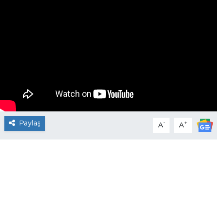
Paylaş
-
+
A
A