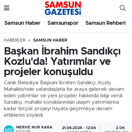
Samsun Haber
Samsun Nöbetçi Eczaneler
Samsun Haber
Samsunspor
Samsun Rehberi
Samsunspor
Samsun Hava Durumu
HABERLER
SAMSUN HABER
Başkan İbrahim Sandıkçı
Samsun Rehberi
SAMSUN Namaz Vakitleri
Kozlu'da! Yatırımlar ve
Resmi İlanlar
Samsun Trafik Yoğunluk Haritası
projeler konuşuldu
Süper Lig Puan Durumu ve Fikstür
Canik Belediye Başkanı İbrahim Sandıkçı, Kozlu
Mahallesi'nde vatandaşlarla bir araya gelerek devam
eden yatırımlar ve yeni projeler hakkında bilgi verdi.
Tüm Manşetler
Sandıkçı, mahalle konaklarından ulaşım yatırımlarına
kadar birçok projeyi hayata geçirmeye devam
Son Dakika Haberleri
ettiklerini söyledi.
Haber Arşivi
MERVE NUR KARA
21.06.2026 - 12:04
2 DK
EDITÖR