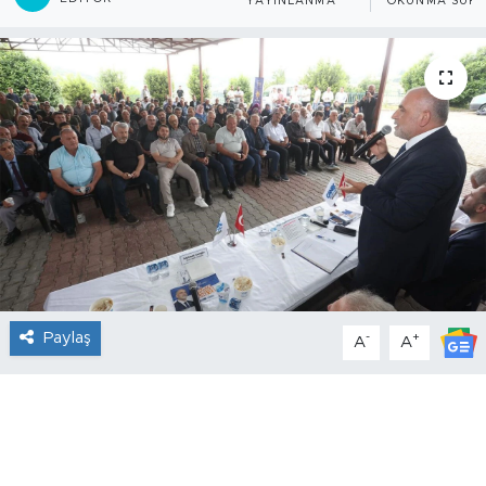
YAYINLANMA
OKUNMA SÜRE
Paylaş
-
+
A
A